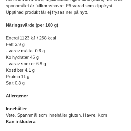
spannmålet är fullkornshavre. Förvarad som djupfryst.
Upptinad produkt får ej frysas ner på nytt.
Näringsvärde (per 100 g)
Energi 1123 kJ / 268 kcal
Fett 3.9 g
- varav mättat 0.6 g
Kolhydrater 45 g
- varav socker 6.8 g
Kostfiber 4.1 g
Protein 11 g
Salt 0.8 g
Allergener
Innehåller
Vete, Spannmål som innehåller gluten, Havre, Korn
Kan inkludera