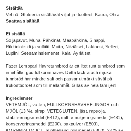
Sisältää
Vehnä, Gluteenia sisältävät viljat ja -tuotteet, Kaura, Ohra
Saattaa sisältää
Ei sisällä
Soijapavut, Muna, Pähkinät, Maapähkinä, Sinappi,
Rikkidioksidi ja sulfiitit, Maito, Nilviäiset, Laktoosi, Selleri,
Lupiini, Seesaminsiemenet, Kala, Äyriäiset
Fazer Lemppari Havretunnbröd är ett litet runt tunnbröd som
innehåller god fullkornshavre. Detta läckra och mjuka
tunnbröd har mindre salt och passar utmärkt såväl på
frukostbordet som till mellanmål. Gillas av hela familjen!
Ingredienser
VETEMJÖL, vatten, FULLKORNSHAVREFLINGOR och -
MJÖL (13 %), sirap, VETEGLUTEN, jäst, rapsolja,
stabiliseringsmedel (E412), salt, emulgeringsmedel (E481),
konserveringsmedel (E200), bakpulver (E503),
KORNMALTMJÖL, mjölbehandlingsmedel (E300). 23 % av