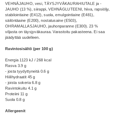
VEHNÄJAUHO, vesi, TÄYSJYVÄKAURAHIUTALE ja -
JAUHO (13 %), siirappi, VEHNÄGLUTEENI, hiiva, rapsiöljy,
stabilointiaine (E412), suola, emulgointiaine (E481),
säilöntäaine (E200), nostatusaine (E503),
OHRAMALLASJAUHO, jauhonparanne (E300). 23 %
viljasta on täysjyväkauraa. Varastoitu pakasteena. Ei saa
jäädyttää uudelleen.
Ravintosisältö (per 100 g)
Energia 1123 kJ / 268 kcal
Rasva 3.9 g
- josta tyydyttyneitä 0.6 g
Hiilihydraatit 45 g
- joista sokeria 6.8 g
Ravintokuitu 4.1 g
Proteiini 11 g
Suola 0.8 g
Allergeenit