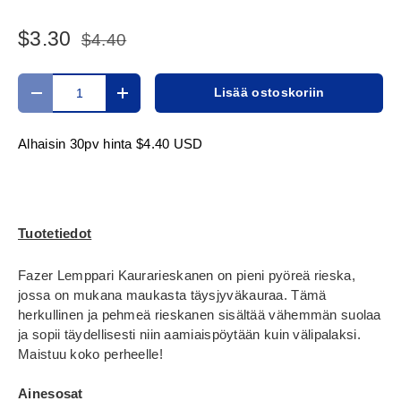
$3.30
$4.40
Määrä
Lisää ostoskoriin
Translation missing: fi.cart.items.decrease_quantity
Translation missing: fi.cart.items.increase_
Alhaisin 30pv hinta
$4.40 USD
Tuotetiedot
Fazer Lemppari Kaurarieskanen on pieni pyöreä rieska,
jossa on mukana maukasta täysjyväkauraa. Tämä
herkullinen ja pehmeä rieskanen sisältää vähemmän suolaa
ja sopii täydellisesti niin aamiaispöytään kuin välipalaksi.
Maistuu koko perheelle!
Ainesosat