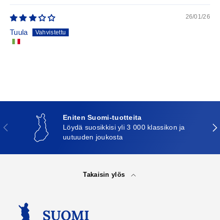
26/01/26
Tuula
Eniten Suomi-tuotteita
Edellinen
Seu
Löydä suosikkisi yli 3 000 klassikon ja
uutuuden joukosta
Takaisin ylös