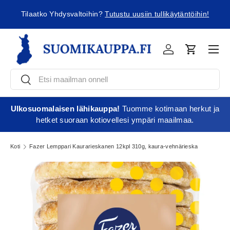
ä
Tilaatko Yhdysvaltoihin?
Tutustu uusiin tullikäytäntöihin!
Jatka sisältöön
Vali
Kirjaudu
Ostoskori
Etsi
Etsi
Ulkosuomalaisen lähikauppa!
Tuomme kotimaan herkut ja
hetket suoraan kotiovellesi ympäri maailmaa.
Koti
Fazer Lemppari Kaurarieskanen 12kpl 310g, kaura-vehnärieska