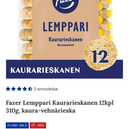
3 arvostelua
Fazer Lemppari Kaurarieskanen 12kpl
310g, kaura-vehnärieska
FLASH SALE
-25%