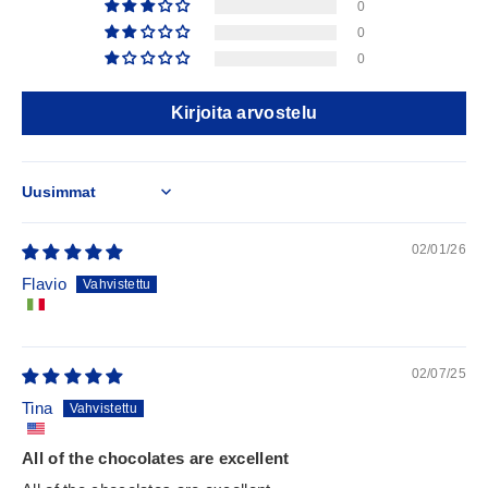
0
0
0
Kirjoita arvostelu
Sort by
02/01/26
Flavio
02/07/25
Tina
All of the chocolates are excellent