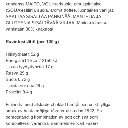
kondenssiMAITO, VOI, merisuola, emulgointiaine
(SOIJAlesitiini), suola, aromit (toffee, luontainen vanilja).
SAATTAA SISÄLTÄÄ PÄHKINÄÄ, MANTELIA JA
GLUTEENIA SISÄLTÄVÄÄ VILJAA. Maitosuklaassa
vähintään 30% kaakaota.
Ravintosisältö (per 100 g)
Hiilihydraatit 52 g
Energia 514 kcal / 2150 kJ
- josta tyydyttyneitä 17 g
Rasva 29 g
Suola 0.72 g
- joista sokeria 49 g
Proteiini 9.4 g
Finlands mest älskade choklad har fått sin unikt fylliga
smak av bästa möjliga råvaror alltsedan 1922. En
oemotståndlig kombination av sött och salt som
kompletterar varandra: sammetslen Karl Fazer-