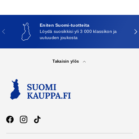
Eniten Suomi-tuotteita
Edellinen
Seu
Löydä suosikkisi yli 3 000 klassikon ja
uutuuden joukosta
Takaisin ylös
Facebook
Instagram
TikTok