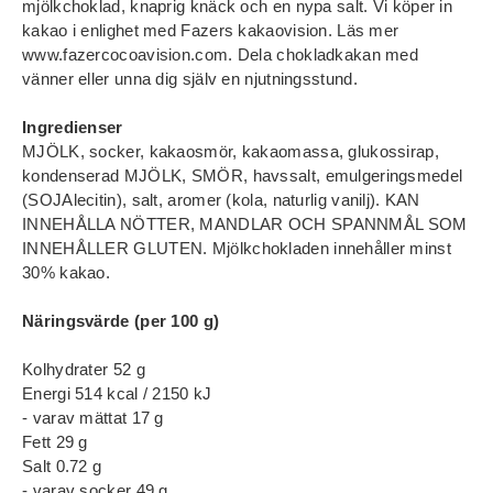
mjölkchoklad, knaprig knäck och en nypa salt. Vi köper in
kakao i enlighet med Fazers kakaovision. Läs mer
www.fazercocoavision.com. Dela chokladkakan med
vänner eller unna dig själv en njutningsstund.
Ingredienser
MJÖLK, socker, kakaosmör, kakaomassa, glukossirap,
kondenserad MJÖLK, SMÖR, havssalt, emulgeringsmedel
(SOJAlecitin), salt, aromer (kola, naturlig vanilj). KAN
INNEHÅLLA NÖTTER, MANDLAR OCH SPANNMÅL SOM
INNEHÅLLER GLUTEN. Mjölkchokladen innehåller minst
30% kakao.
Näringsvärde (per 100 g)
Kolhydrater 52 g
Energi 514 kcal / 2150 kJ
- varav mättat 17 g
Fett 29 g
Salt 0.72 g
- varav socker 49 g