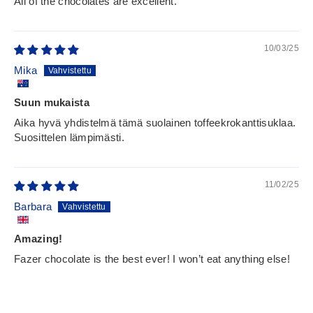
All of the chocolates are excellent.
10/03/25
Mika
Suun mukaista
Aika hyvä yhdistelmä tämä suolainen toffeekrokanttisuklaa.
Suosittelen lämpimästi.
11/02/25
Barbara
Amazing!
Fazer chocolate is the best ever! I won’t eat anything else!