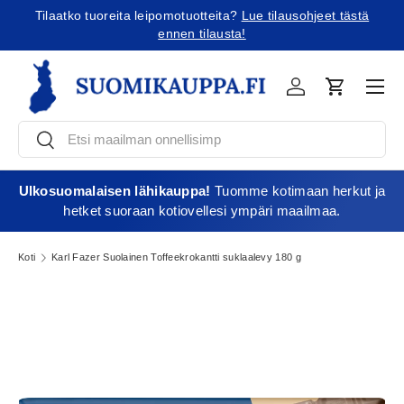
Tilaatko tuoreita leipomotuotteita?
Lue tilausohjeet tästä
Jatka sisältöön
ennen tilausta!
Vali
Kirjaudu
Ostoskori
Etsi
Etsi
Ulkosuomalaisen lähikauppa!
Tuomme kotimaan herkut ja
hetket suoraan kotiovellesi ympäri maailmaa.
Koti
Karl Fazer Suolainen Toffeekrokantti suklaalevy 180 g