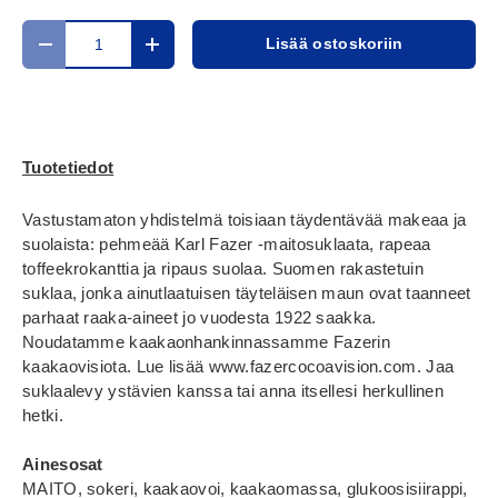
Määrä
Lisää ostoskoriin
Translation missing: fi.cart.items.decrease_quantity
Translation missing: fi.cart.items.increase_
Tuotetiedot
Vastustamaton yhdistelmä toisiaan täydentävää makeaa ja
suolaista: pehmeää Karl Fazer -maitosuklaata, rapeaa
toffeekrokanttia ja ripaus suolaa. Suomen rakastetuin
suklaa, jonka ainutlaatuisen täyteläisen maun ovat taanneet
parhaat raaka-aineet jo vuodesta 1922 saakka.
Noudatamme kaakaonhankinnassamme Fazerin
kaakaovisiota. Lue lisää www.fazercocoavision.com. Jaa
suklaalevy ystävien kanssa tai anna itsellesi herkullinen
hetki.
Ainesosat
MAITO, sokeri, kaakaovoi, kaakaomassa, glukoosisiirappi,