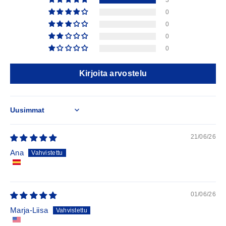
3
0
0
0
0
Kirjoita arvostelu
Sort by
21/06/26
Ana
01/06/26
Marja-Liisa