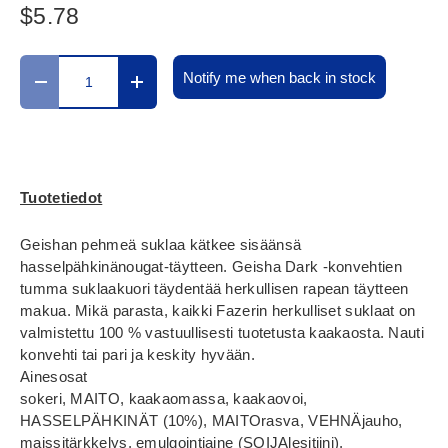
$5.78
Määrä
Notify me when back in stock
Translation missing: fi.cart.items.decrease_quantity
Translation missing: fi.cart.items.increase_
Tuotetiedot
Geishan pehmeä suklaa kätkee sisäänsä
hasselpähkinänougat-täytteen. Geisha Dark -konvehtien
tumma suklaakuori täydentää herkullisen rapean täytteen
makua. Mikä parasta, kaikki Fazerin herkulliset suklaat on
valmistettu 100 % vastuullisesti tuotetusta kaakaosta. Nauti
konvehti tai pari ja keskity hyvään.
Ainesosat
sokeri, MAITO, kaakaomassa, kaakaovoi,
HASSELPÄHKINÄT (10%), MAITOrasva, VEHNÄjauho,
maissitärkkelys, emulgointiaine (SOIJAlesitiini),