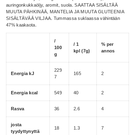
auringonkukkaöljy, aromit, suola. SAATTAA SISÄLTÄÄ
MUUTA PÄHKINÄÄ, MANTELIA JA MUUTA GLUTEENIA
SISÄLTÄVÄÄ VILJAA. Tummassa suklaassa vähintään
47% kaakaota.
/
/ 1
% per
100
kpl
(7g)
annos
g
229
Energia kJ
165
2
7
Energia kcal
549
40
2
Rasva
36
2.6
4
josta
18
1.3
7
tyydyttynyttä