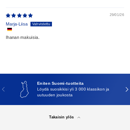
29/01/26
Marja-Liisa
Ihanan makuisia.
Eniten Suomi-tuotteita
Edellinen
Seu
Löydä suosikkisi yli 3 000 klassikon ja
uutuuden joukosta
Takaisin ylös