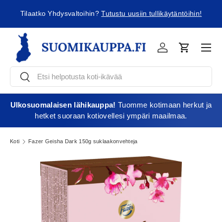
tko Yhdysvaltoihin?
Tutustu uusiin tullikäytäntöihin!
Jatka sisältöön
Vali
Kirjaudu
Ostoskori
Etsi
Etsi
Ulkosuomalaisen lähikauppa!
Tuomme kotimaan herkut ja
hetket suoraan kotiovellesi ympäri maailmaa.
Koti
Fazer Geisha Dark 150g suklaakonvehteja