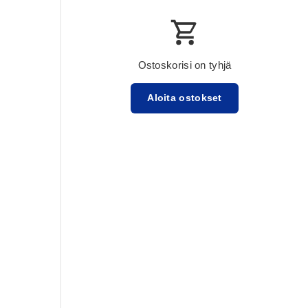
Ostoskorisi on tyhjä
Aloita ostokset
Välisumma:$0.00 USD
Lataa ...