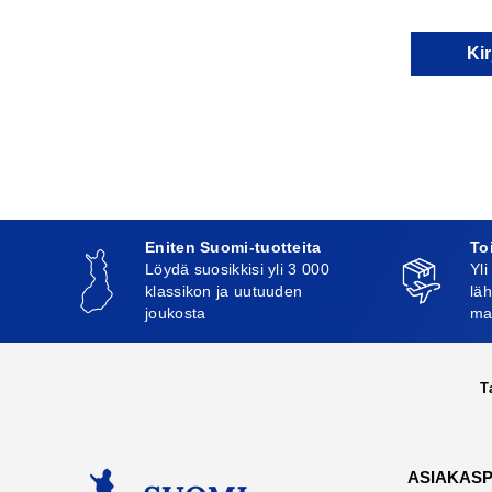
Kir
Eniten Suomi-tuotteita
To
Löydä suosikkisi yli 3 000
Yli
klassikon ja uutuuden
läh
joukosta
ma
T
ASIAKAS