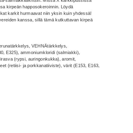
ä-salmiakkilakritsin. Missä X karkkipussissa
ansa kirpeän happosokeroinnin. Löydä
skat karkit hurmaavat niin yksin kuin yhdessä!
vereiden kanssa, sillä tämä kutkuttavan kirpeä
.
 perunatärkkelys, VEHNÄtärkkelys,
, E325), ammoniumkloridi (salmiakki),
irasva (rypsi, auringonkukka), aromit,
et (retiisi- ja porkkanatiiviste), värit (E153, E163,