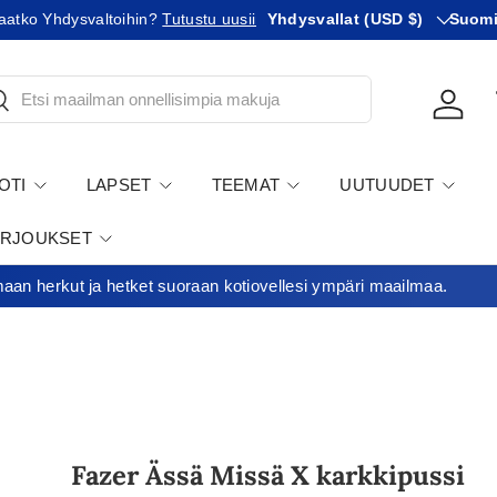
Maa
KIeli
Minimitilausraja 35€
Yhdysvallat (USD $)
Suom
tsi
Kirjau
OTI
LAPSET
TEEMAT
UUTUUDET
ARJOUKSET
an herkut ja hetket suoraan kotiovellesi ympäri maailmaa.
Fazer Ässä Missä X karkkipussi