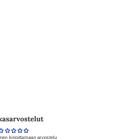
kasarvostelut
en kirjoittamaan arvostelu