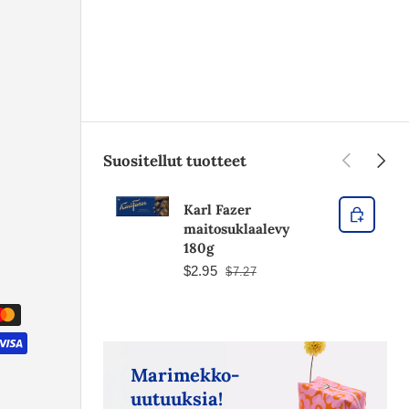
Edellinen
Seura
Suositellut tuotteet
Karl Fazer
maitosuklaalevy
180g
$2.95
$7.27
Marimekko-
uutuuksia!