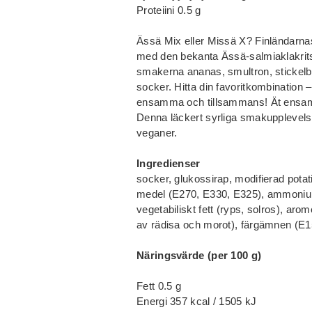
Proteiini 0.5 g
Ässä Mix eller Missä X? Finländarna
med den bekanta Ässä-salmiaklakrits
smakerna ananas, smultron, stickelbä
socker. Hitta din favoritkombination
ensamma och tillsammans! Ät ensam
Denna läckert syrliga smakupplevels
veganer.
Ingredienser
socker, glukossirap, modifierad pota
medel (E270, E330, E325), ammoniumkl
vegetabiliskt fett (ryps, solros), ar
av rädisa och morot), färgämnen (E1
Näringsvärde (per 100 g)
Fett 0.5 g
Energi 357 kcal / 1505 kJ