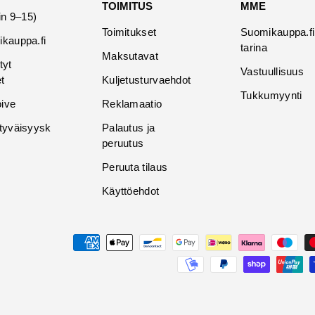
TOIMITUS
MME
in 9–15)
Toimitukset
Suomikauppa.fi
kauppa.fi
tarina
Maksutavat
tyt
Vastuullisuus
t
Kuljetusturvaehdot
Tukkumyynti
oive
Reklamaatio
tyväisyysk
Palautus ja
peruutus
Peruuta tilaus
Käyttöehdot
Maksutavat