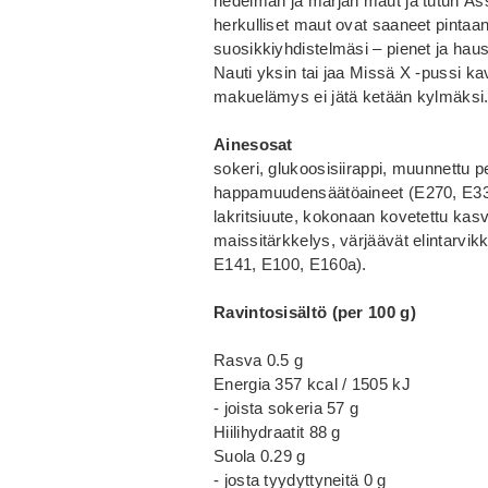
hedelmän ja marjan maut ja tutun Äss
herkulliset maut ovat saaneet pinta
suosikkiyhdistelmäsi – pienet ja hau
Nauti yksin tai jaa Missä X -pussi ka
makuelämys ei jätä ketään kylmäksi
Ainesosat
sokeri, glukoosisiirappi, muunnettu
happamuudensäätöaineet (E270, E330
lakritsiuute, kokonaan kovetettu kasv
maissitärkkelys, värjäävät elintarvikke
E141, E100, E160a).
Ravintosisältö (per 100 g)
Rasva 0.5 g
Energia 357 kcal / 1505 kJ
- joista sokeria 57 g
Hiilihydraatit 88 g
Suola 0.29 g
- josta tyydyttyneitä 0 g