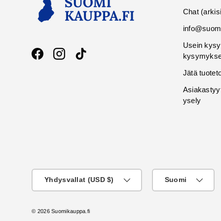
Chat (arkis
info@suomi
Usein kysy
kysymykse
Facebook
Instagram
TikTok
Jätä tuotet
Asiakastyy
ysely
Maa
KIeli
Yhdysvallat (USD $)
Suomi
© 2026
Suomikauppa.fi