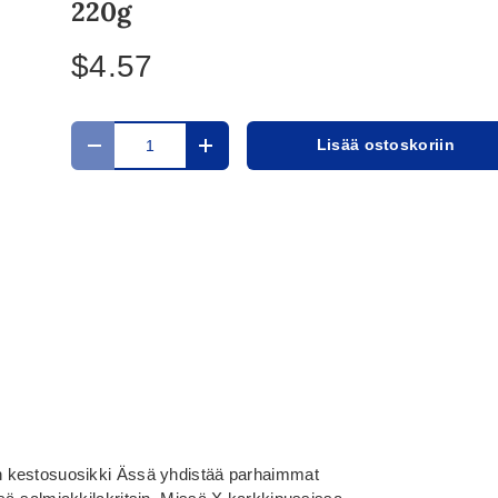
220g
$4.57
Määrä
Lisää ostoskoriin
Translation missing: fi.cart.items.decrease_quantit
Translation missing: fi.cart.items.in
 kestosuosikki Ässä yhdistää parhaimmat