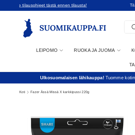
Tilaatko Yhdysvaltoihin?
Tutustu uusiin tullikäytäntöihin!
Jatka sisältöön
Etsi
E
LEIPOMO
RUOKA JA JUOMA
K
T
Ulkosuomalaisen lähikauppa!
Tuomme kotima
Koti
Fazer Ässä Missä X karkkipussi 220g