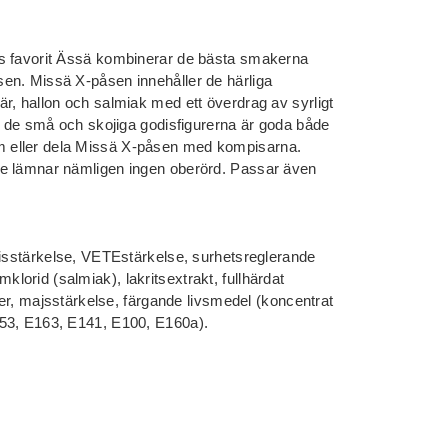
s favorit Ässä kombinerar de bästa smakerna
en. Missä X-påsen innehåller de härliga
r, hallon och salmiak med ett överdrag av syrligt
 – de små och skojiga godisfigurerna är goda både
 eller dela Missä X-påsen med kompisarna.
e lämnar nämligen ingen oberörd. Passar även
tisstärkelse, VETEstärkelse, surhetsreglerande
orid (salmiak), lakritsextrakt, fullhärdat
omer, majsstärkelse, färgande livsmedel (koncentrat
53, E163, E141, E100, E160a).