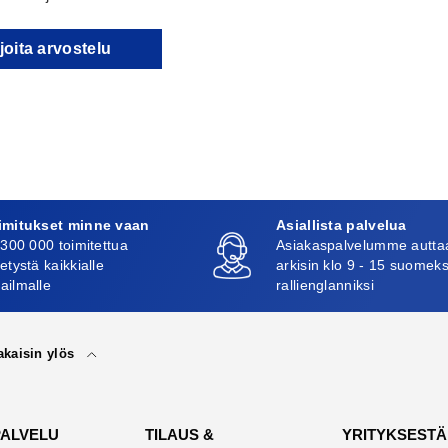
joita arvostelu
imitukset minne vaan
Asiallista palvelua
 300 000 toimitettua
Asiakaspalvelumme autta
etystä kaikkialle
arkisin klo 9 - 15 suomeks
ailmalle
rallienglanniksi
akaisin ylös
PALVELU
TILAUS &
YRITYKSESTÄ