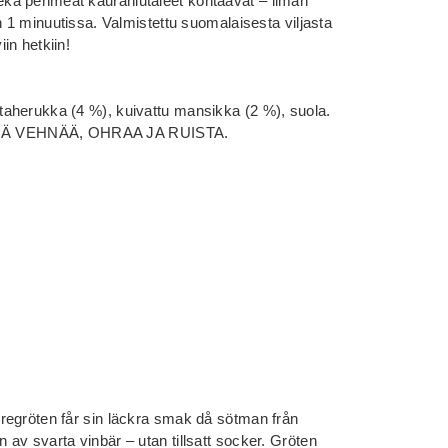
kä pehmeät kaurahiutaleet kohtaavat – ilman
n 1 minuutissa. Valmistettu suomalaisesta viljasta
in hetkiin!
aherukka (4 %), kuivattu mansikka (2 %), suola.
IÄ VEHNÄÄ, OHRAA JA RUISTA.
regröten får sin läckra smak då sötman från
av svarta vinbär – utan tillsatt socker. Gröten