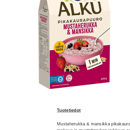
Tuotetiedot
Mustaherukka & mansikka pikakaur