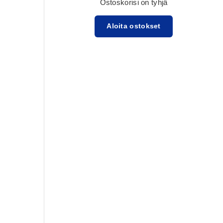
Ostoskorisi on tyhjä
Aloita ostokset
Välisumma:$0.00 USD
Lataa ...