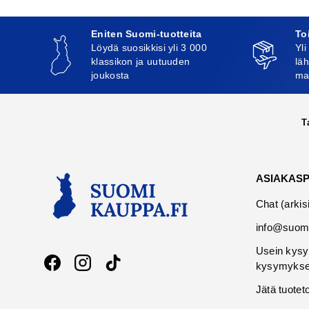
Eniten Suomi-tuotteita
To
Löydä suosikkisi yli 3 000
Yli
klassikon ja uutuuden
läh
joukosta
ma
T
ASIAKAS
Chat (arkis
info@suomi
Usein kysy
kysymykse
Facebook
Instagram
TikTok
Jätä tuotet