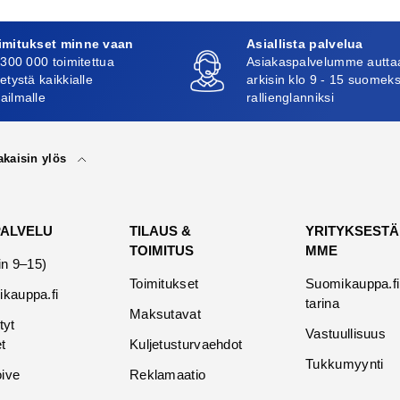
imitukset minne vaan
Asiallista palvelua
 300 000 toimitettua
Asiakaspalvelumme autta
etystä kaikkialle
arkisin klo 9 - 15 suomeks
ailmalle
rallienglanniksi
akaisin ylös
PALVELU
TILAUS &
YRITYKSESTÄ
TOIMITUS
MME
in 9–15)
Toimitukset
Suomikauppa.fi
kauppa.fi
tarina
Maksutavat
tyt
Vastuullisuus
t
Kuljetusturvaehdot
Tukkumyynti
oive
Reklamaatio