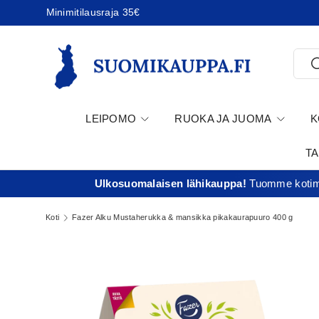
Minimitilausraja 35€
Jatka sisältöön
Etsi
E
LEIPOMO
RUOKA JA JUOMA
K
T
Ulkosuomalaisen lähikauppa!
Tuomme kotima
Koti
Fazer Alku Mustaherukka & mansikka pikakaurapuuro 400 g