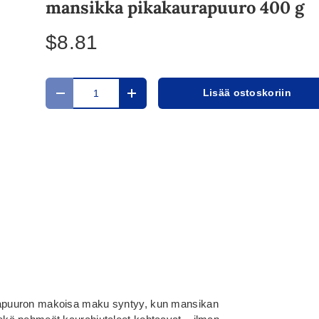
mansikka pikakaurapuuro 400 g
$8.81
Määrä
Lisää ostoskoriin
Translation missing: fi.cart.items.decrease_quantit
Translation missing: fi.cart.items.in
apuuron makoisa maku syntyy, kun mansikan