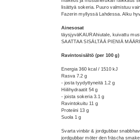
makeus ja mustaherukan raikkaus se
lisättyä sokeria. Puuro valmistuu vai
Fazerin myllyssä Lahdessa. Alku hyvi
Ainesosat
täysjyväKAURAhiutale, kuivattu must
SAATTAA SISÄLTÄÄ PIENIÄ MÄÄR
Ravintosisältö (per 100 g)
Energia 360 kcal / 1510 kJ
Rasva 7.2 g
- josta tyydyttyneitä 1.2 g
Hiilihydraatit 54 g
- joista sokeria 3.1 g
Ravintokuitu 11 g
Proteiini 13 g
Suola 1 g
Svarta vinbär & jordgubbar snabbhav
jordgubbar möter den fräscha smaken 