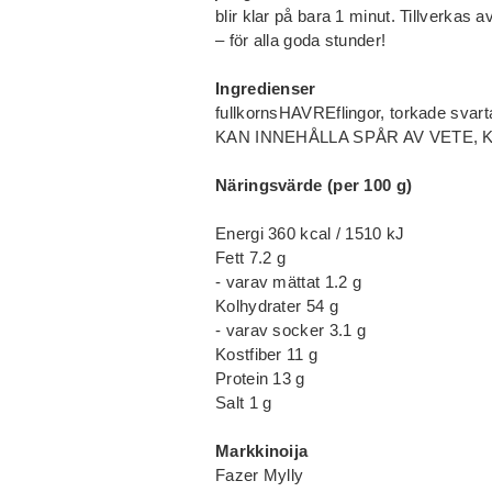
blir klar på bara 1 minut. Tillverkas 
– för alla goda stunder!
Ingredienser
fullkornsHAVREflingor, torkade svarta
KAN INNEHÅLLA SPÅR AV VETE,
Näringsvärde (per 100 g)
Energi 360 kcal / 1510 kJ
Fett 7.2 g
- varav mättat 1.2 g
Kolhydrater 54 g
- varav socker 3.1 g
Kostfiber 11 g
Protein 13 g
Salt 1 g
Markkinoija
Fazer Mylly