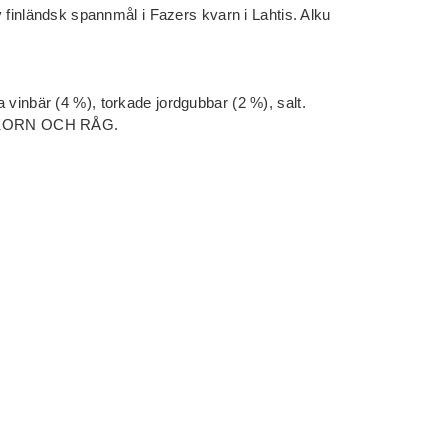
av finländsk spannmål i Fazers kvarn i Lahtis. Alku
 vinbär (4 %), torkade jordgubbar (2 %), salt.
 KORN OCH RÅG.