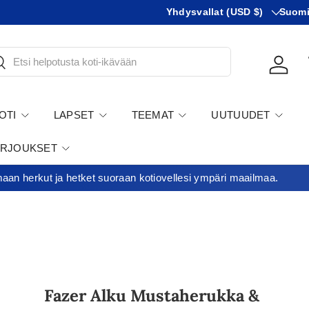
Maa
KIeli
Yhdysvallat (USD $)
Suom
tsi
Kirjau
OTI
LAPSET
TEEMAT
UUTUUDET
ARJOUKSET
an herkut ja hetket suoraan kotiovellesi ympäri maailmaa.
Fazer Alku Mustaherukka &