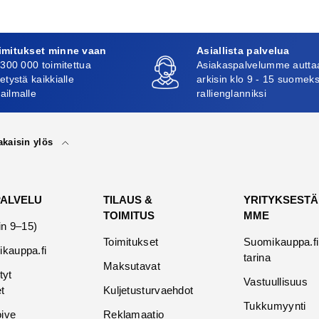
imitukset minne vaan
Asiallista palvelua
 300 000 toimitettua
Asiakaspalvelumme autta
etystä kaikkialle
arkisin klo 9 - 15 suomeks
ailmalle
rallienglanniksi
akaisin ylös
PALVELU
TILAUS &
YRITYKSESTÄ
TOIMITUS
MME
in 9–15)
Toimitukset
Suomikauppa.fi
kauppa.fi
tarina
Maksutavat
tyt
Vastuullisuus
t
Kuljetusturvaehdot
Tukkumyynti
oive
Reklamaatio