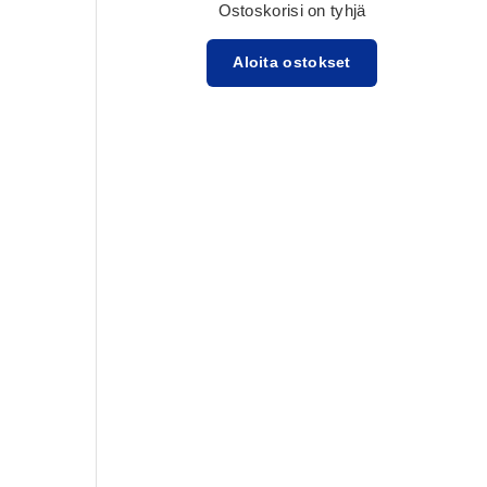
Ostoskorisi on tyhjä
Aloita ostokset
Välisumma:$0.00 USD
Lataa ...