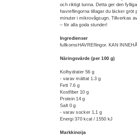
och riktigt tunna. Detta ger den fyllig
havreflingorna tillagar du läcker grö
minuter i mikrovågsugn. Tillverkas av
– för alla goda stunder!
Ingredienser
fullkornsHAVREflingor. KAN INN
Näringsvärde (per 100 g)
Kolhydrater 56 g
- varav mättat 1.3 g
Fett 7.6 g
Kostfiber 10 g
Protein 14 g
Salt 0 g
- varav socker 1.1 g
Energi 370 kcal / 1550 kJ
Markkinoija