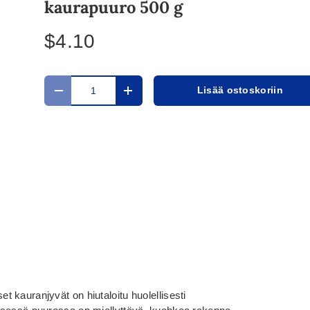
kaurapuuro 500 g
$4.10
Määrä
Lisää ostoskoriin
Translation missing: fi.cart.items.decrease_quantit
Translation missing: fi.cart.items.in
 kauranjyvät on hiutaloitu huolellisesti