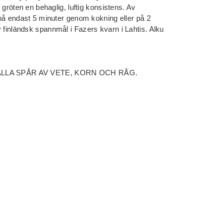
a gröten en behaglig, luftig konsistens. Av
t på endast 5 minuter genom kokning eller på 2
 finländsk spannmål i Fazers kvarn i Lahtis. Alku
EHÅLLA SPÅR AV VETE, KORN OCH RÅG.