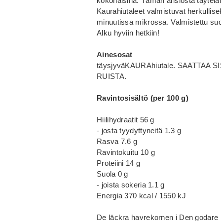
kokonaisina. Tämän ansiosta täytelä
Kaurahiutaleet valmistuvat herkullisek
minuutissa mikrossa. Valmistettu su
Alku hyviin hetkiin!
Ainesosat
täysjyväKAURAhiutale. SAATTAA
RUISTA.
Ravintosisältö (per 100 g)
Hiilihydraatit 56 g
- josta tyydyttyneitä 1.3 g
Rasva 7.6 g
Ravintokuitu 10 g
Proteiini 14 g
Suola 0 g
- joista sokeria 1.1 g
Energia 370 kcal / 1550 kJ
De läckra havrekornen i Den godare 