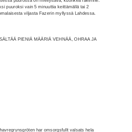
isessä puurossa on miellyttävä, kuohkea rakenne.
si puuroksi vain 5 minuuttia keittämällä tai 2
omalaisesta viljasta Fazerin myllyssä Lahdessa.
 SISÄLTÄÄ PIENIÄ MÄÄRIÄ VEHNÄÄ, OHRAA JA
havregrynsgröten har omsorgsfullt valsats hela