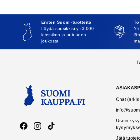
Eniten Suomi-tuotteita
To
Löydä suosikkisi yli 3 000
Yli
klassikon ja uutuuden
läh
joukosta
ma
T
ASIAKAS
Chat (arkis
info@suomi
Usein kysy
kysymykse
Facebook
Instagram
TikTok
Jätä tuotet