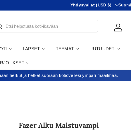
Maa
KIeli
Yhdysvallat (USD $)
Suom
tsi
Kirjau
OTI
LAPSET
TEEMAT
UUTUUDET
ARJOUKSET
an herkut ja hetket suoraan kotiovellesi ympäri maailmaa.
Fazer Alku Maistuvampi