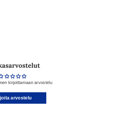
kasarvostelut
en kirjoittamaan arvostelu
joita arvostelu