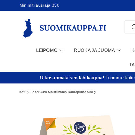
Minimitilausraja 35€
Jatka sisältöön
Etsi
E
LEIPOMO
RUOKA JA JUOMA
K
T
Ulkosuomalaisen lähikauppa!
Tuomme kotima
Koti
Fazer Alku Maistuvampi kaurapuuro 500 g