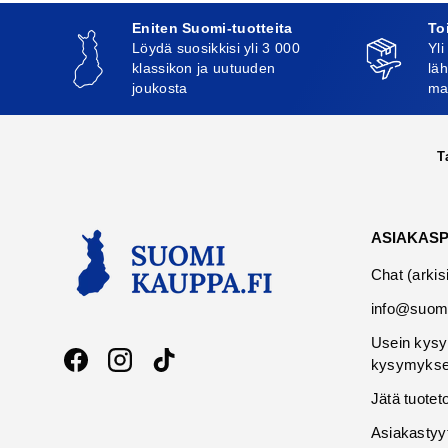
Eniten Suomi-tuotteita
To
Löydä suosikkisi yli 3 000
Yli
klassikon ja uutuuden
läh
joukosta
ma
T
ASIAKAS
Chat (arkis
info@suomi
Usein kysy
kysymykse
Facebook
Instagram
TikTok
Jätä tuotet
Asiakastyy