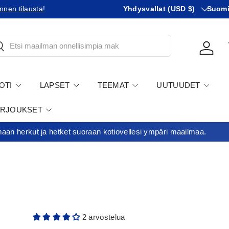
Maa
KIeli
Minimitilausraja 35€
Yhdysvallat (USD $)
Suom
tsi
Kirjau
OTI
LAPSET
TEEMAT
UUTUUDET
ARJOUKSET
an herkut ja hetket suoraan kotiovellesi ympäri maailmaa.
2 arvostelua