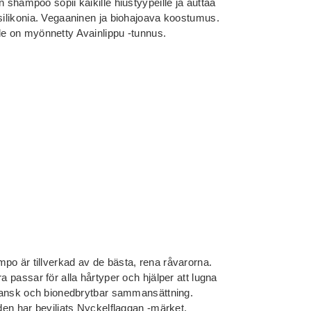
 shampoo sopii kaikille hiustyypeille ja auttaa
 silikonia. Vegaaninen ja biohajoava koostumus.
le on myönnetty Avainlippu -tunnus.
po är tillverkad av de bästa, rena råvarorna.
a passar för alla hårtyper och hjälper att lugna
Vegansk och bionedbrytbar sammansättning.
 den har beviljats Nyckelflaggan -märket.