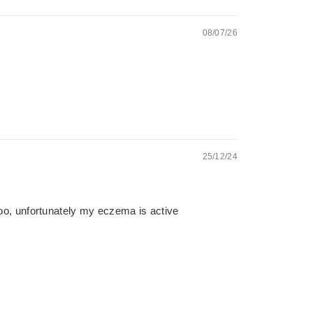
08/07/26
25/12/24
poo, unfortunately my eczema is active