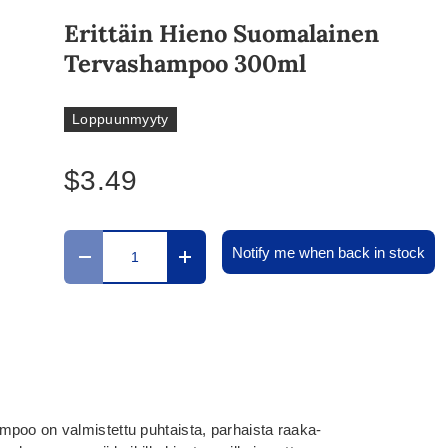
Erittäin Hieno Suomalainen
Tervashampoo 300ml
Loppuunmyyty
$3.49
Määrä
Notify me when back in stock
Translation missing: fi.cart.items.decrease_quantit
Translation missing: fi.cart.items.in
poo on valmistettu puhtaista, parhaista raaka-