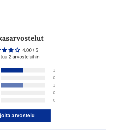
kasarvostelut
4.00 / 5
tuu 2 arvosteluihin
1
0
1
0
0
joita arvostelu