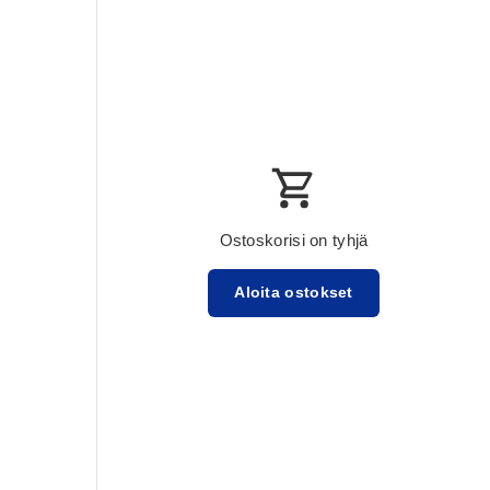
Ostoskorisi on tyhjä
Aloita ostokset
Välisumma:$0.00 USD
Lataa ...