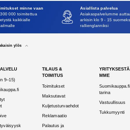
imitukset minne vaan
Asiallista palvelua
 300 000 toimitettua
Asiakaspalvelumme autta
etystä kaikkialle
arkisin klo 9 - 15 suomeks
ailmalle
rallienglanniksi
akaisin ylös
PALVELU
TILAUS &
YRITYKSESTÄ
TOIMITUS
MME
in 9–15)
Toimitukset
Suomikauppa.fi
kauppa.fi
tarina
Maksutavat
tyt
Vastuullisuus
t
Kuljetusturvaehdot
Tukkumyynti
oive
Reklamaatio
tyväisyysk
Palautus ja