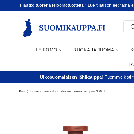
Tilaatko Yhdysvaltoihin?
Tutustu uusiin tullikäytäntöihin!
Jatka sisältöön
Etsi
E
LEIPOMO
RUOKA JA JUOMA
K
T
Ulkosuomalaisen lähikauppa!
Tuomme kotima
Koti
Erittäin Hieno Suomalainen Tervashampoo 300ml