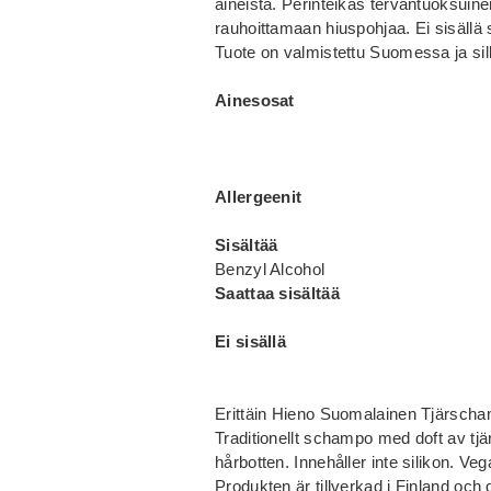
aineista. Perinteikäs tervantuoksuinen
rauhoittamaan hiuspohjaa. Ei sisällä
Tuote on valmistettu Suomessa ja sil
Ainesosat
Allergeenit
Sisältää
Benzyl Alcohol
Saattaa sisältää
Ei sisällä
Erittäin Hieno Suomalainen Tjärscham
Traditionellt schampo med doft av tjär
hårbotten. Innehåller inte silikon. 
Produkten är tillverkad i Finland och