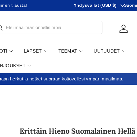
Maa
KIeli
nnen tilausta!
Tilaatko Yhdysvaltoihin?
Yhdysvallat (USD $)
Tutustu 
Suom
tsi
Kirjau
OTI
LAPSET
TEEMAT
UUTUUDET
ARJOUKSET
an herkut ja hetket suoraan kotiovellesi ympäri maailmaa.
Erittäin Hieno Suomalainen Hellä