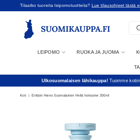
Tilaatko tuoreita leipomotuotteita?
Lue tilausohjeet tästä e
Jatka sisältöön
Etsi
E
LEIPOMO
RUOKA JA JUOMA
K
T
Ulkosuomalaisen lähikauppa!
Tuomme kotima
Koti
Erittäin Hieno Suomalainen Hellä hoitoaine 300ml