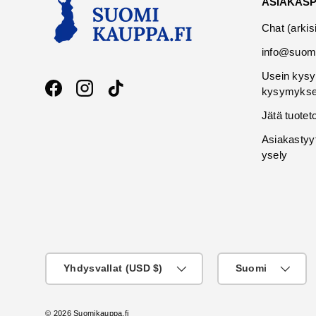
ASIAKAS
Chat (arkis
info@suomi
Usein kysy
kysymykse
Facebook
Instagram
TikTok
Jätä tuotet
Asiakastyy
ysely
Maa
KIeli
Yhdysvallat (USD $)
Suomi
© 2026
Suomikauppa.fi