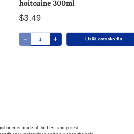
hoitoaine 300ml
$3.49
Määrä
Lisää ostoskoriin
Translation missing: fi.cart.items.decrease_quantit
Translation missing: fi.cart.items.in
ditioner is made of the best and purest