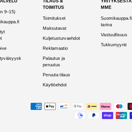
PALVELU
TILAUS &
YRITYKSESTÄ
TOIMITUS
MME
in 9–15)
Toimitukset
Suomikauppa.fi
kauppa.fi
tarina
Maksutavat
tyt
Vastuullisuus
t
Kuljetusturvaehdot
Tukkumyynti
oive
Reklamaatio
tyväisyysk
Palautus ja
peruutus
Peruuta tilaus
Käyttöehdot
Maksutavat