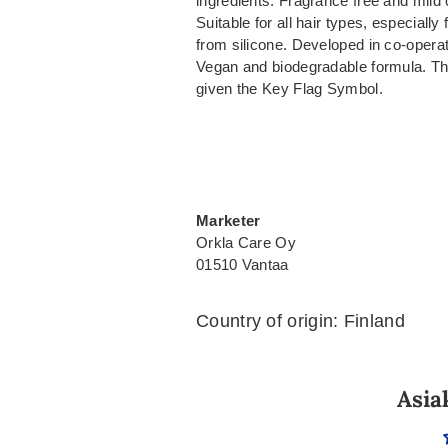
ingredients. Fragrance free and mild 
Suitable for all hair types, especially
from silicone. Developed in co-operat
Vegan and biodegradable formula. The
given the Key Flag Symbol.
Marketer
Orkla Care Oy
01510 Vantaa
Country of origin: Finland
Asia