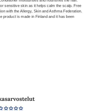
conditioner moisturises and nourishes the hair.
 for sensitive skin as it helps calm the scalp. Free
ion with the Allergy, Skin and Asthma Federation.
 product is made in Finland and it has been
kasarvostelut