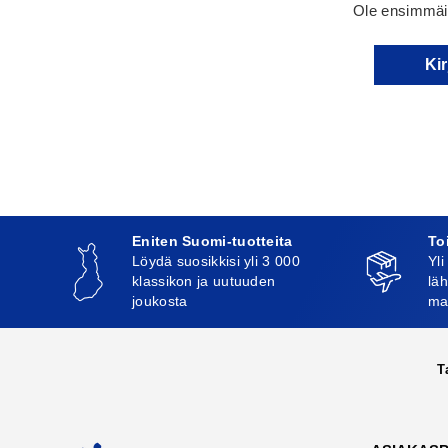
Ole ensimmäin
Kir
Eniten Suomi-tuotteita
To
Löydä suosikkisi yli 3 000
Yli
klassikon ja uutuuden
läh
joukosta
ma
T