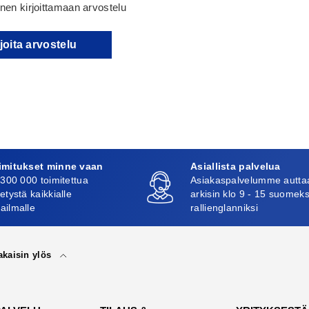
en kirjoittamaan arvostelu
joita arvostelu
imitukset minne vaan
Asiallista palvelua
 300 000 toimitettua
Asiakaspalvelumme autta
etystä kaikkialle
arkisin klo 9 - 15 suomeks
ailmalle
rallienglanniksi
akaisin ylös