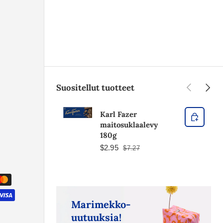
Edellinen
Seura
Suositellut tuotteet
Karl Fazer
maitosuklaalevy
180g
$2.95
$7.27
Marimekko-
uutuuksia!