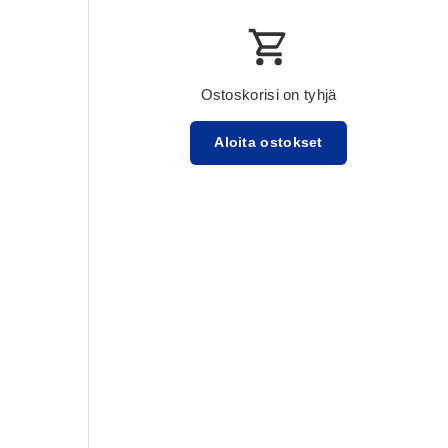
Ostoskorisi on tyhjä
Aloita ostokset
Välisumma:$0.00 USD
Lataa ...