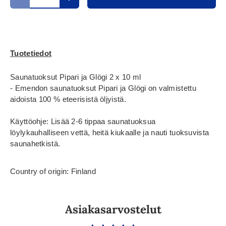
Translation missing: fi.cart.items.decrease_quantity
Translation missing: fi.cart.items.increase_
Tuotetiedot
Saunatuoksut Pipari ja Glögi 2 x 10 ml
- Emendon saunatuoksut Pipari ja Glögi on valmistettu
aidoista 100 % eteerisistä öljyistä.
Käyttöohje: Lisää 2-6 tippaa saunatuoksua
löylykauhalliseen vettä, heitä kiukaalle ja nauti tuoksuvista
saunahetkistä.
Country of origin: Finland
Asiakasarvostelut