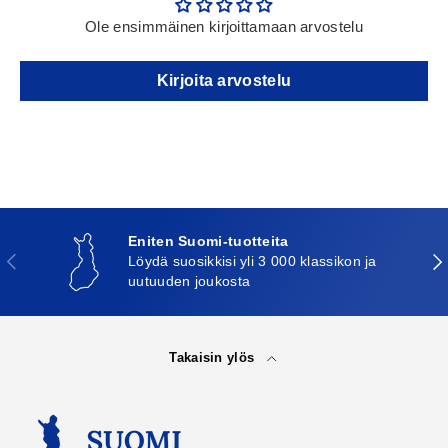
Ole ensimmäinen kirjoittamaan arvostelu
Kirjoita arvostelu
Eniten Suomi-tuotteita
Edellinen
Seu
Löydä suosikkisi yli 3 000 klassikon ja
uutuuden joukosta
Takaisin ylös