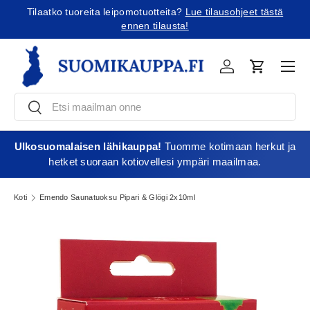
Tilaatko tuoreita leipomotuotteita?
Lue tilausohjeet tästä
Jatka sisältöön
ennen tilausta!
Vali
Kirjaudu
Ostoskori
Etsi
Etsi
Ulkosuomalaisen lähikauppa!
Tuomme kotimaan herkut ja
hetket suoraan kotiovellesi ympäri maailmaa.
Koti
Emendo Saunatuoksu Pipari & Glögi 2x10ml