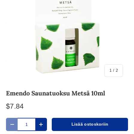
/
1
/
2
Emendo Saunatuoksu Metsä 10ml
$7.84
Määrä
Lisää ostoskoriin
Translation missing: fi.cart.items.decrease_quantity
Translation missing: fi.cart.items.increase_