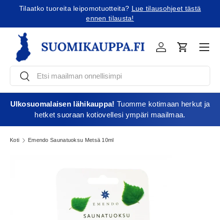
Tilaatko tuoreita leipomotuotteita?
Lue tilausohjeet tästä
Jatka sisältöön
ennen tilausta!
Vali
Kirjaudu
Ostoskori
Etsi
Etsi
Ulkosuomalaisen lähikauppa!
Tuomme kotimaan herkut ja
hetket suoraan kotiovellesi ympäri maailmaa.
Koti
Emendo Saunatuoksu Metsä 10ml