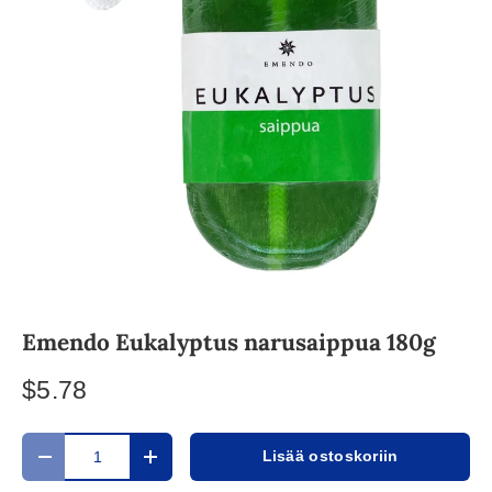
Emendo Eukalyptus narusaippua 180g
$5.78
Määrä
Lisää ostoskoriin
Translation missing: fi.cart.items.decrease_quantity
Translation missing: fi.cart.items.increase_