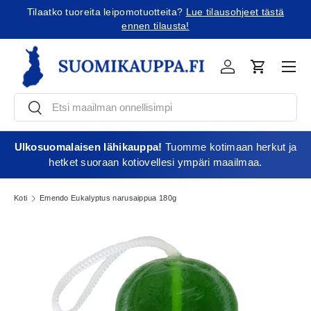
Tilaatko tuoreita leipomotuotteita?
Lue tilausohjeet tästä
Jatka sisältöön
ennen tilausta!
Vali
Kirjaudu
Ostoskori
Etsi
Etsi
Ulkosuomalaisen lähikauppa!
Tuomme kotimaan herkut ja
hetket suoraan kotiovellesi ympäri maailmaa.
Koti
Emendo Eukalyptus narusaippua 180g