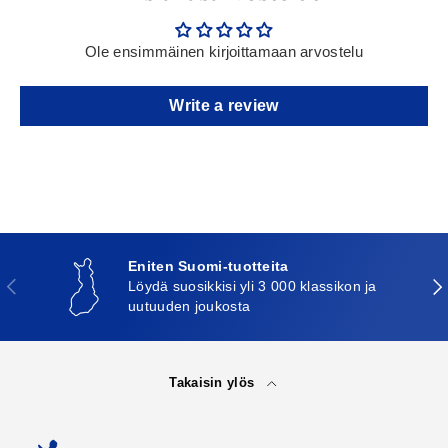
Ole ensimmäinen kirjoittamaan arvostelu
Write a review
Eniten Suomi-tuotteita
Edellinen
Seu
Löydä suosikkisi yli 3 000 klassikon ja
uutuuden joukosta
Takaisin ylös