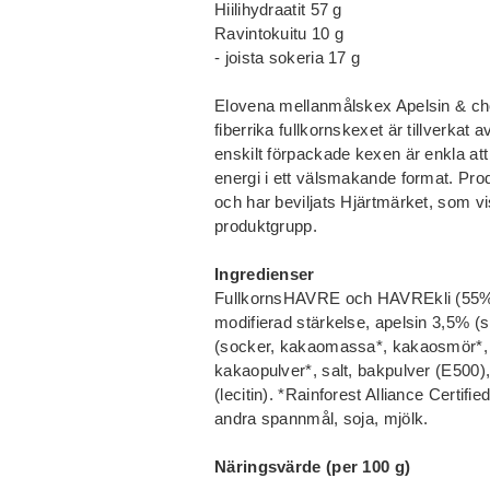
Hiilihydraatit 57 g
Ravintokuitu 10 g
- joista sokeria 17 g
Elovena mellanmålskex Apelsin & cho
fiberrika fullkornskexet är tillverkat
enskilt förpackade kexen är enkla att
energi i ett välsmakande format. Prod
och har beviljats Hjärtmärket, som vi
produktgrupp.
Ingredienser
FullkornsHAVRE och HAVREkli (55%), 
modifierad stärkelse, apelsin 3,5% (
(socker, kakaomassa*, kakaosmör*, e
kakaopulver*, salt, bakpulver (E500)
(lecitin). *Rainforest Alliance Certi
andra spannmål, soja, mjölk.
Näringsvärde (per 100 g)