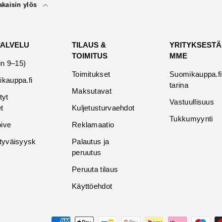
akaisin ylös
PALVELU
TILAUS &
YRITYKSESTÄ
TOIMITUS
MME
in 9–15)
Toimitukset
Suomikauppa.fi
kauppa.fi
tarina
Maksutavat
tyt
Vastuullisuus
t
Kuljetusturvaehdot
Tukkumyynti
oive
Reklamaatio
tyväisyysk
Palautus ja
peruutus
Peruuta tilaus
Käyttöehdot
Maksutavat