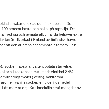
klad smakar choklad och frisk apelsin. Det
 av 100 procent havre och bakat på rapsolja. De
 ta med sig och avnjuta alltid när du behöver extra
ukten är tillverkad i Finland av finländsk havre
sar att den är ett hälsosammare alternativ i sin
socker, rapsolja, vatten, potatisstärkelse,
skal och juicekoncentrat), mörk choklad 2,4%
mulgeringsmedel (lecitin), vaniljarom),
, aromer, vanillinsocker, emulgeringsmedel
fied. Läs mer: ra.org. Kan innehålla små mängder av