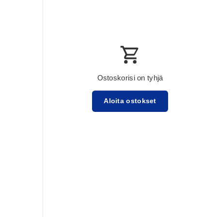
Ostoskorisi on tyhjä
Aloita ostokset
Välisumma:$0.00 USD
Lataa ...