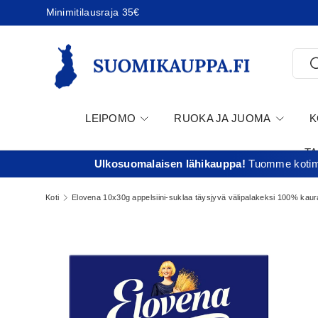
Minimitilausraja 35€
Jatka sisältöön
Etsi
E
LEIPOMO
RUOKA JA JUOMA
K
T
Ulkosuomalaisen lähikauppa!
Tuomme kotima
Koti
Elovena 10x30g appelsiini-suklaa täysjyvä välipalakeksi 100% kau