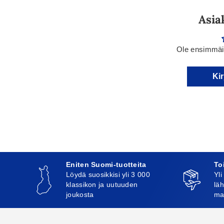
Asia
Ole ensimmäin
Kir
Eniten Suomi-tuotteita
To
Löydä suosikkisi yli 3 000
Yli
klassikon ja uutuuden
läh
joukosta
ma