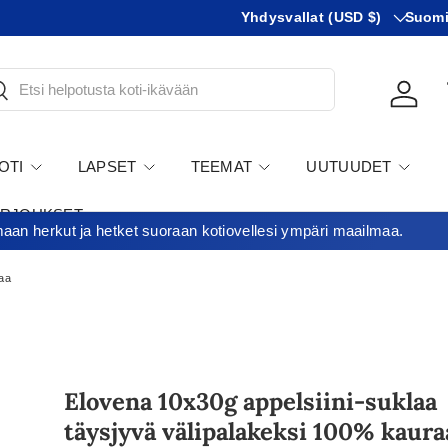
Maa
KIeli
Yhdysvallat (USD $)
Suom
tsi
Kirjau
OTI
LAPSET
TEEMAT
UUTUUDET
ARJOUKSET
an herkut ja hetket suoraan kotiovellesi ympäri maailmaa.
raa
Elovena 10x30g appelsiini-suklaa
täysjyvä välipalakeksi 100% kaura