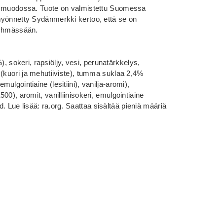
sa muodossa. Tuote on valmistettu Suomessa
myönnetty Sydänmerkki kertoo, että se on
ryhmässään.
okeri, rapsiöljy, vesi, perunatärkkelys,
 (kuori ja mehutiiviste), tumma suklaa 2,4%
lgointiaine (lesitiini), vanilja-aromi),
0), aromit, vanilliinisokeri, emulgointiaine
ied. Lue lisää: ra.org. Saattaa sisältää pieniä määriä