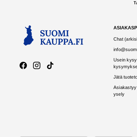
T
ASIAKAS
Chat (arkis
info@suomi
Usein kysy
kysymykse
Facebook
Instagram
TikTok
Jätä tuotet
Asiakastyy
ysely