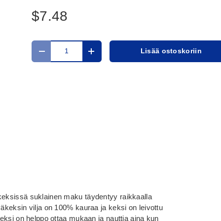
$7.48
Määrä
Lisää ostoskoriin
Translation missing: fi.cart.items.decrease_quantit
Translation missing: fi.cart.items.in
keksissä suklainen maku täydentyy raikkaalla
väkeksin vilja on 100% kauraa ja keksi on leivottu
 keksi on helppo ottaa mukaan ja nauttia aina kun