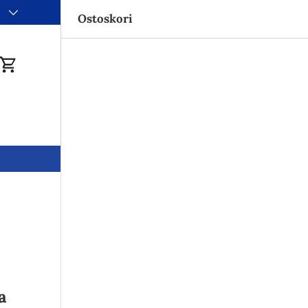
i
Ostoskori
du
Ostoskori
a