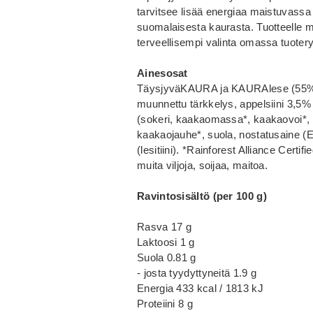
tarvitsee lisää energiaa maistuvas
suomalaisesta kaurasta. Tuotteelle 
terveellisempi valinta omassa tuote
Ainesosat
TäysjyväKAURA ja KAURAlese (55%), s
muunnettu tärkkelys, appelsiini 3,5%
(sokeri, kaakaomassa*, kaakaovoi*, emu
kaakaojauhe*, suola, nostatusaine (E50
(lesitiini). *Rainforest Alliance Certif
muita viljoja, soijaa, maitoa.
Ravintosisältö (per 100 g)
Rasva 17 g
Laktoosi 1 g
Suola 0.81 g
- josta tyydyttyneitä 1.9 g
Energia 433 kcal / 1813 kJ
Proteiini 8 g