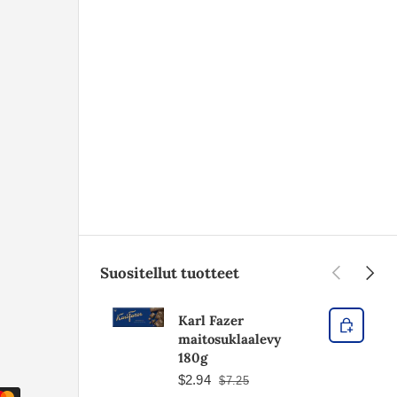
Edellinen
Seura
Suositellut tuotteet
Karl Fazer
maitosuklaalevy
180g
$2.94
$7.25