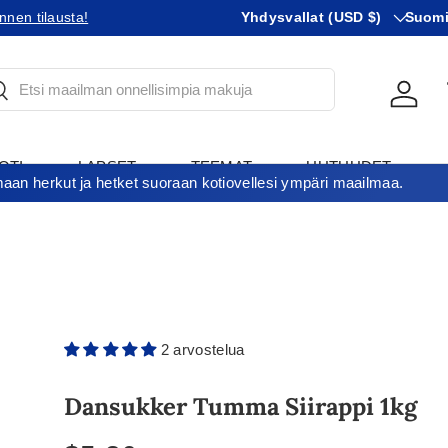
Maa
KIeli
nnen tilausta!
Tilaatko Yhdysvaltoihin?
Yhdysvallat (USD $)
Tutustu 
Suom
tsi
Kirjau
OTI
LAPSET
TEEMAT
UUTUUDET
an herkut ja hetket suoraan kotiovellesi ympäri maailmaa.
ARJOUKSET
2 arvostelua
Dansukker Tumma Siirappi 1kg