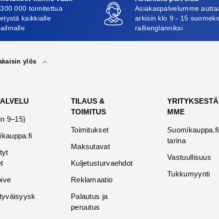
 300 000 toimitettua
Asiakaspalvelumme autta
etystä kaikkialle
arkisin klo 9 - 15 suomeks
ailmalle
rallienglanniksi
akaisin ylös
PALVELU
TILAUS &
YRITYKSESTÄ
TOIMITUS
MME
in 9–15)
Toimitukset
Suomikauppa.fi
kauppa.fi
tarina
Maksutavat
tyt
Vastuullisuus
t
Kuljetusturvaehdot
Tukkumyynti
oive
Reklamaatio
tyväisyysk
Palautus ja
peruutus