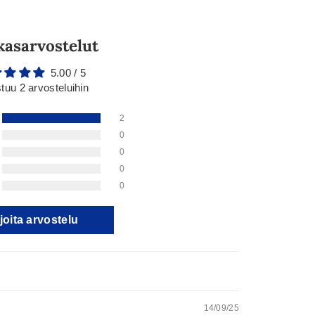
kasarvostelut
5.00 / 5
tuu 2 arvosteluihin
2
0
0
0
0
joita arvostelu
14/09/25