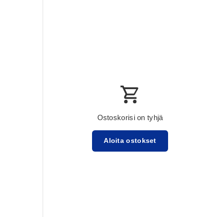
Ostoskorisi on tyhjä
Aloita ostokset
Välisumma:$0.00 USD
Lataa ...