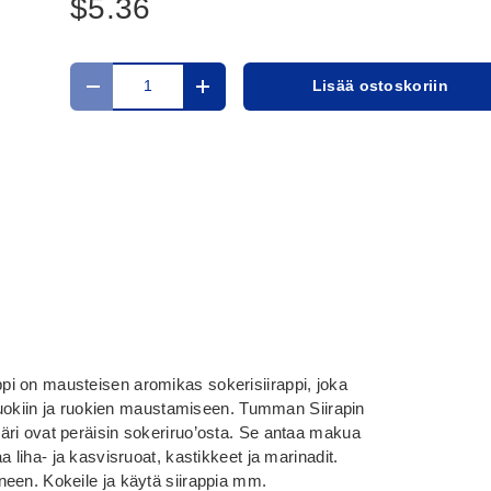
$5.36
Määrä
Lisää ostoskoriin
Translation missing: fi.cart.items.decrease_quantit
Translation missing: fi.cart.items.in
i on mausteisen aromikas sokerisiirappi, joka
iruokiin ja ruokien maustamiseen. Tumman Siirapin
ri ovat peräisin sokeriruo’osta. Se antaa makua
 liha- ja kasvisruoat, kastikkeet ja marinadit.
een. Kokeile ja käytä siirappia mm.