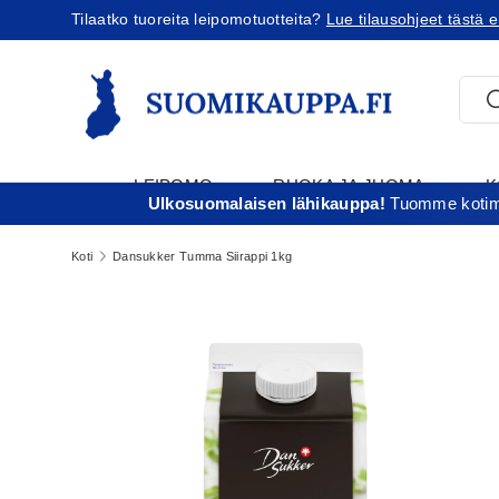
Tilaatko tuoreita leipomotuotteita?
Lue tilausohjeet tästä e
Jatka sisältöön
Etsi
E
LEIPOMO
RUOKA JA JUOMA
K
Ulkosuomalaisen lähikauppa!
Tuomme kotima
T
Koti
Dansukker Tumma Siirappi 1kg