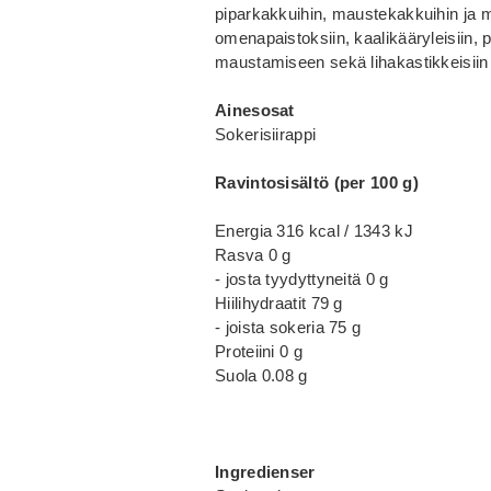
piparkakkuihin, maustekakkuihin ja mu
omenapaistoksiin, kaalikääryleisiin, p
maustamiseen sekä lihakastikkeisiin 
Ainesosat
Sokerisiirappi
Ravintosisältö (per 100 g)
Energia 316 kcal / 1343 kJ
Rasva 0 g
- josta tyydyttyneitä 0 g
Hiilihydraatit 79 g
- joista sokeria 75 g
Proteiini 0 g
Suola 0.08 g
Ingredienser