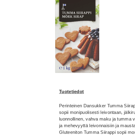
Tuotetiedot
Perinteinen Dansukker Tumma Siirapp
sopii monipuolisesti leivontaan, jälk
luonnollinen, vahva maku ja tumma vä
ja mehevyyttä leivonnaisiin ja maustaa
Gluteeniton Tumma Siirappi sopii mon