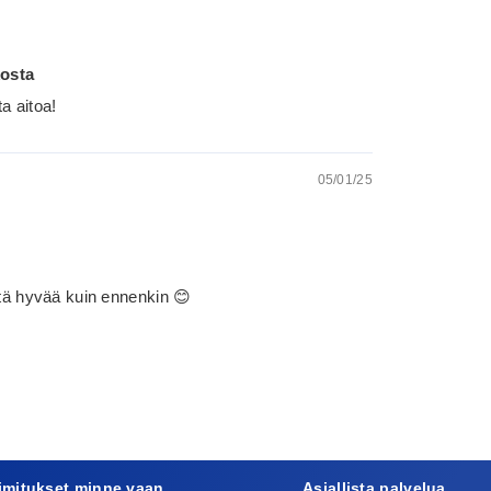
kosta
ta aitoa!
05/01/25
 yhtä hyvää kuin ennenkin 😊
imitukset minne vaan
Asiallista palvelua