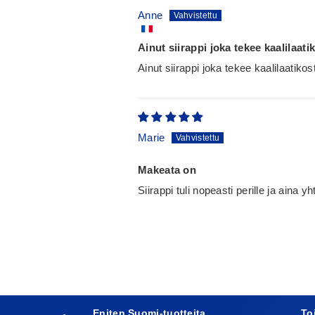
Anne
Ainut siirappi joka tekee kaalilaati
Ainut siirappi joka tekee kaalilaatikos
Marie
Makeata on
Siirappi tuli nopeasti perille ja aina
Eniten Suomi-tuotteita
To