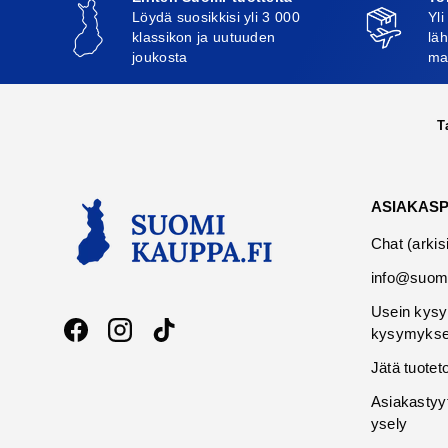
Löydä suosikkisi yli 3 000
Yli
klassikon ja uutuuden
läh
joukosta
ma
T
ASIAKAS
Chat (arkis
info@suomi
Usein kysy
kysymykse
Facebook
Instagram
TikTok
Jätä tuotet
Asiakastyy
ysely