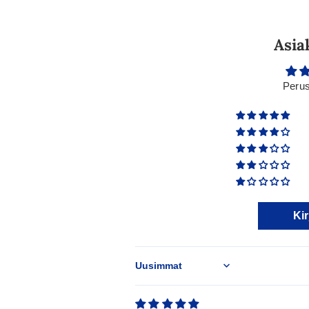
Asia
Perus
Kir
Sort by