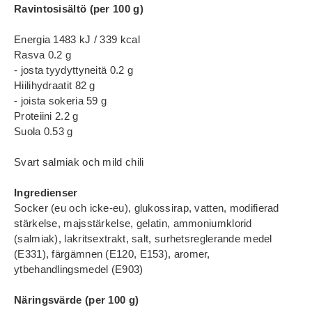
Ravintosisältö (per 100 g)
Energia 1483 kJ / 339 kcal
Rasva 0.2 g
- josta tyydyttyneitä 0.2 g
Hiilihydraatit 82 g
- joista sokeria 59 g
Proteiini 2.2 g
Suola 0.53 g
Svart salmiak och mild chili
Ingredienser
Socker (eu och icke-eu), glukossirap, vatten, modifierad
stärkelse, majsstärkelse, gelatin, ammoniumklorid
(salmiak), lakritsextrakt, salt, surhetsreglerande medel
(E331), färgämnen (E120, E153), aromer,
ytbehandlingsmedel (E903)
Näringsvärde (per 100 g)