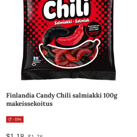
Finlandia Candy Chili salmiakki 100g
makeissekoitus
-33%
$1.18
$1.76