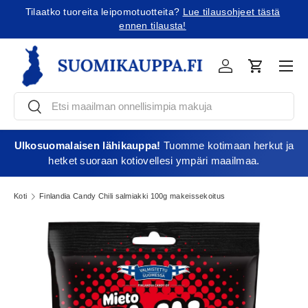
tä
Tilaatko Yhdysvaltoihin?
Tutustu uusiin tullikäytäntöihin!
Jatka sisältöön
Vali
Kirjaudu
Ostoskori
Etsi
Etsi
Ulkosuomalaisen lähikauppa!
Tuomme kotimaan herkut ja
hetket suoraan kotiovellesi ympäri maailmaa.
Koti
Finlandia Candy Chili salmiakki 100g makeissekoitus