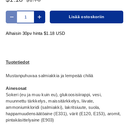
Määrä
Lisää ostoskoriin
Translation missing: fi.cart.items.decrease_quantity
Translation missing: fi.cart.items.increase_
Alhaisin 30pv hinta
$1.18 USD
Tuotetiedot
Mustanpuhuvaa salmiakkia ja lempeää chiliä
Ainesosat
Sokeri (eu ja muu kuin eu), glukoosisiirappi, vesi,
muunnettu tärkkelys, maissitärkkelys, liivate,
ammoniumkloridi (salmiakki), lakritsiuute, suola,
happamuudensäätöaine (E331), värit (E120, E153), aromit,
pintakäsittelyaine (E903)