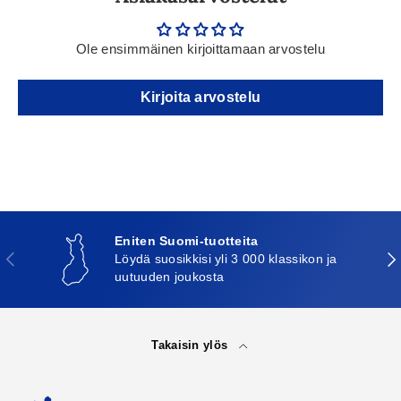
Ole ensimmäinen kirjoittamaan arvostelu
Kirjoita arvostelu
Eniten Suomi-tuotteita
Edellinen
Seu
Löydä suosikkisi yli 3 000 klassikon ja
uutuuden joukosta
Takaisin ylös