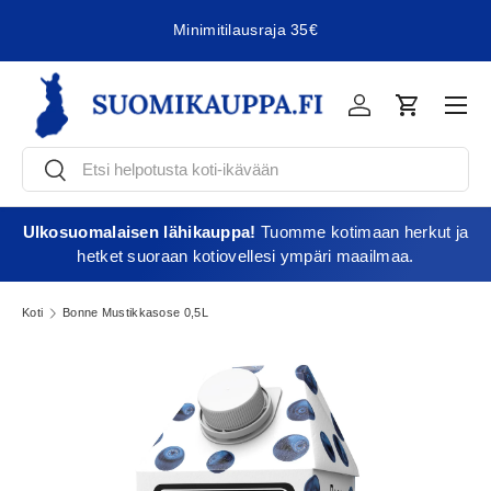
Minimitilausraja 35€
Jatka sisältöön
Vali
Kirjaudu
Ostoskori
Etsi
Etsi
Ulkosuomalaisen lähikauppa!
Tuomme kotimaan herkut ja
hetket suoraan kotiovellesi ympäri maailmaa.
Koti
Bonne Mustikkasose 0,5L