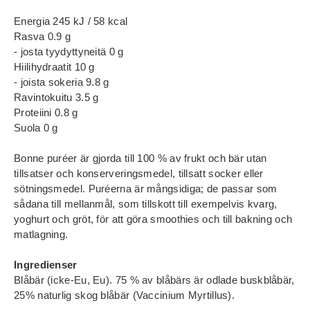
Energia 245 kJ / 58 kcal
Rasva 0.9 g
- josta tyydyttyneitä 0 g
Hiilihydraatit 10 g
- joista sokeria 9.8 g
Ravintokuitu 3.5 g
Proteiini 0.8 g
Suola 0 g
Bonne puréer är gjorda till 100 % av frukt och bär utan
tillsatser och konserveringsmedel, tillsatt socker eller
sötningsmedel. Puréerna är mångsidiga; de passar som
sådana till mellanmål, som tillskott till exempelvis kvarg,
yoghurt och gröt, för att göra smoothies och till bakning och
matlagning.
Ingredienser
Blåbär (icke-Eu, Eu). 75 % av blåbärs är odlade buskblåbär,
25% naturlig skog blåbär (Vaccinium Myrtillus).