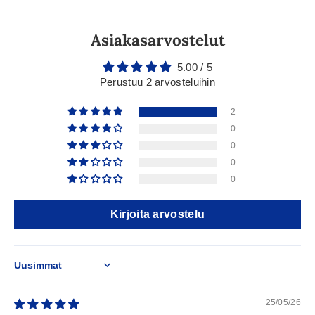
Asiakasarvostelut
5.00 / 5
Perustuu 2 arvosteluihin
2
0
0
0
0
Kirjoita arvostelu
Sort by
25/05/26