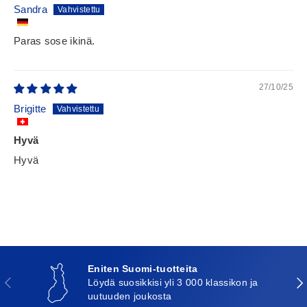
Sandra
Paras sose ikinä.
27/10/25
Brigitte
Hyvä
Hyvä
Eniten Suomi-tuotteita
Edellinen
Seu
Löydä suosikkisi yli 3 000 klassikon ja
uutuuden joukosta