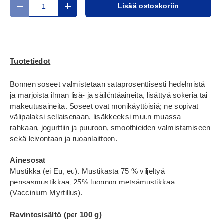
Määrä
Lisää ostoskoriin
Translation missing: fi.cart.items.decrease_quantity
Translation missing: fi.cart.items.increase_
Tuotetiedot
Bonnen soseet valmistetaan sataprosenttisesti hedelmistä
ja marjoista ilman lisä- ja säilöntäaineita, lisättyä sokeria tai
makeutusaineita. Soseet ovat monikäyttöisiä; ne sopivat
välipalaksi sellaisenaan, lisäkkeeksi muun muassa
rahkaan, jogurttiin ja puuroon, smoothieiden valmistamiseen
sekä leivontaan ja ruoanlaittoon.
Ainesosat
Mustikka (ei Eu, eu). Mustikasta 75 % viljeltyä
pensasmustikkaa, 25% luonnon metsämustikkaa
(Vaccinium Myrtillus).
Ravintosisältö (per 100 g)