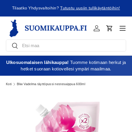
ä
Tilaatko Yhdysvaltoihin?
Tutustu uusiin tullikäytäntöihin!
Jatka sisältöön
Vali
Kirjaudu
Ostoskori
Etsi
Etsi
Ulkosuomalaisen lähikauppa!
Tuomme kotimaan herkut ja
hetket suoraan kotiovellesi ympäri maailmaa.
Koti
Bliw Vadelma täyttöpussi nestesaippua 600ml