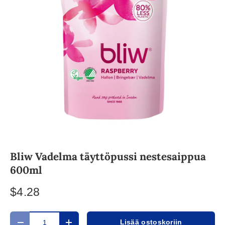
Bliw Vadelma täyttöpussi nestesaippua
600ml
$4.28
Määrä
Lisää ostoskoriin