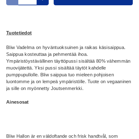
Translation missing: fi.cart.items.decrease_quantity
Translation missing: fi.cart.items.increase_
Tuotetiedot
Bliw Vadelma on hyväntuoksuinen ja raikas käsisaippua.
Saippua kosteuttaa ja pehmentää ihoa.
Ympäristöystävällinen täyttöpussi sisältää 80% vähemmän
muovijätettä. Yksi pussi sisältää täytöt kahdelle
pumppupullolle. Bliw saippua tuo mieleen pohjoisen
luontomme ja on lempeä ympäristölle. Tuote on vegaaninen
ja sille on myönnetty Joutsenmerkki.
Ainesosat
Bliw Hallon är en väldoftande och frisk handtvål, som