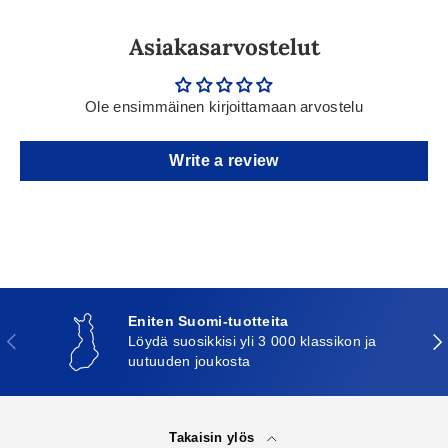
Asiakasarvostelut
Ole ensimmäinen kirjoittamaan arvostelu
Write a review
Eniten Suomi-tuotteita
Edellinen
Seu
Löydä suosikkisi yli 3 000 klassikon ja
uutuuden joukosta
Takaisin ylös