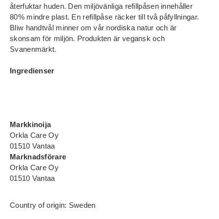
återfuktar huden. Den miljövänliga refillpåsen innehåller
80% mindre plast. En refillpåse räcker till två påfyllningar.
Bliw handtvål minner om vår nordiska natur och är
skonsam för miljön. Produkten är vegansk och
Svanenmärkt.
Ingredienser
Markkinoija
Orkla Care Oy
01510 Vantaa
Marknadsförare
Orkla Care Oy
01510 Vantaa
Country of origin: Sweden