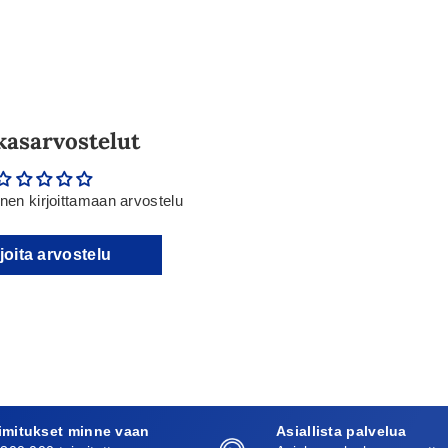
kasarvostelut
en kirjoittamaan arvostelu
joita arvostelu
imitukset minne vaan
Asiallista palvelua