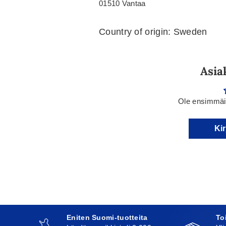
01510 Vantaa
Country of origin: Sweden
Asia
Ole ensimmäin
Kir
Eniten Suomi-tuotteita
To