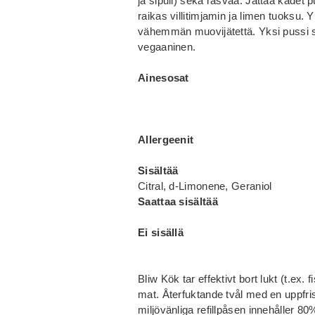
ja sipuli) sekä rasvaa. Jättää kädet 
raikas villitimjamin ja limen tuoksu.
vähemmän muovijätettä. Yksi pussi si
vegaaninen.
Ainesosat
Allergeenit
Sisältää
Citral, d-Limonene, Geraniol
Saattaa sisältää
Ei sisällä
Bliw Kök tar effektivt bort lukt (t.ex.
mat. Återfuktande tvål med en uppfri
miljövänliga refillpåsen innehåller 80%