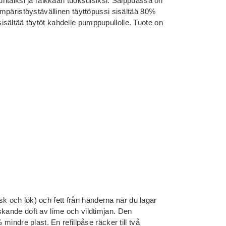
puhtaiksi ja raikkaan tuoksuisiksi. Saippuassa on
 Ympäristöystävällinen täyttöpussi sisältää 80%
sältää täytöt kahdelle pumppupullolle. Tuote on
 fisk och lök) och fett från händerna när du lagar
skande doft av lime och vildtimjan. Den
 mindre plast. En refillpåse räcker till två