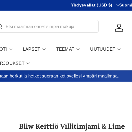
Maa
KIeli
Minimitilausraja 35€
Yhdysvallat (USD $)
Suom
tsi
Kirjau
OTI
LAPSET
TEEMAT
UUTUUDET
ARJOUKSET
an herkut ja hetket suoraan kotiovellesi ympäri maailmaa.
Bliw Keittiö Villitimjami & Lime