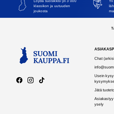
Löydä suosikkisi yli 3 000
Yli
klassikon ja uutuuden
läh
joukosta
ma
T
ASIAKAS
Chat (arkis
info@suomi
Usein kysy
kysymykse
Facebook
Instagram
TikTok
Jätä tuotet
Asiakastyy
ysely