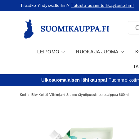
Tilaatko Yhdysvaltoihin?
Tutustu uusiin tullikäytäntöihin!
Jatka sisältöön
Etsi
E
LEIPOMO
RUOKA JA JUOMA
K
T
Ulkosuomalaisen lähikauppa!
Tuomme kotima
Koti
Bliw Keittiö Villitimjami & Lime täyttöpussi nestesaippua 600ml