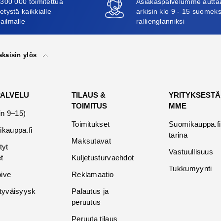
 300 000 toimitettua
Asiakaspalvelumme autta
etystä kaikkialle
arkisin klo 9 - 15 suomeks
ailmalle
rallienglanniksi
akaisin ylös
PALVELU
TILAUS &
YRITYKSESTÄ
TOIMITUS
MME
in 9–15)
Toimitukset
Suomikauppa.fi
kauppa.fi
tarina
Maksutavat
tyt
Vastuullisuus
t
Kuljetusturvaehdot
Tukkumyynti
oive
Reklamaatio
tyväisyysk
Palautus ja
peruutus
Peruuta tilaus