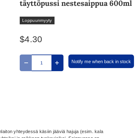
täyttöpussi nestesaippua 600ml
Loppuunmyyty
$4.30
Määrä
Notify me when back in stock
Translation missing: fi.cart.items.decrease_quantit
Translation missing: fi.cart.items.in
nlaiton yhteydessä käsiin jääviä hajuja (esim. kala