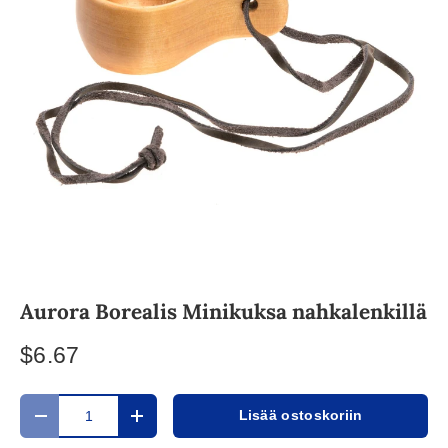
Aurora Borealis Minikuksa nahkalenkillä
$6.67
Määrä
Lisää ostoskoriin
Translation missing: fi.cart.items.decrease_quantity
Translation missing: fi.cart.items.increase_