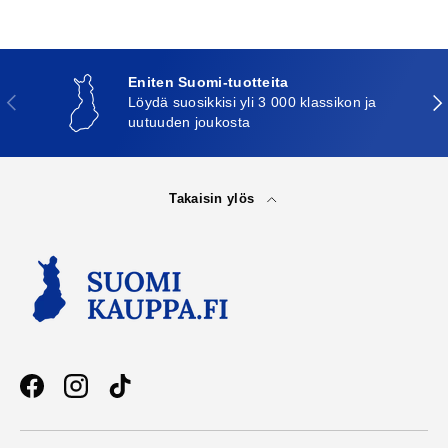
Eniten Suomi-tuotteita
Edellinen
Seu
Löydä suosikkisi yli 3 000 klassikon ja
uutuuden joukosta
Takaisin ylös
Facebook
Instagram
TikTok