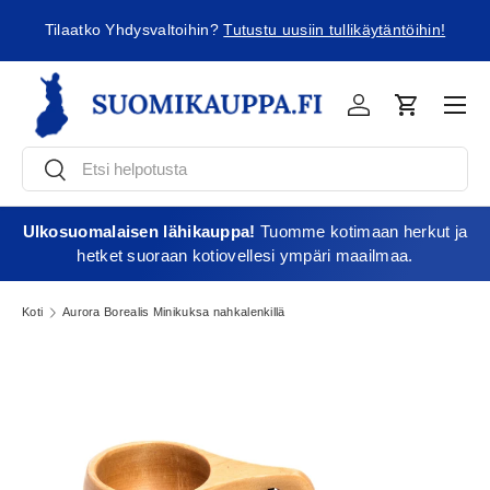
ä
Tilaatko Yhdysvaltoihin?
Tutustu uusiin tullikäytäntöihin!
Jatka sisältöön
Vali
Kirjaudu
Ostoskori
Etsi
Etsi
Ulkosuomalaisen lähikauppa!
Tuomme kotimaan herkut ja
hetket suoraan kotiovellesi ympäri maailmaa.
Koti
Aurora Borealis Minikuksa nahkalenkillä