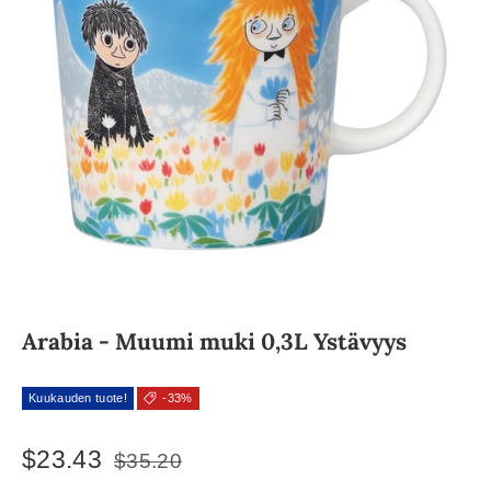
Arabia - Muumi muki 0,3L Ystävyys
Kuukauden tuote!
-33%
$23.43
$35.20