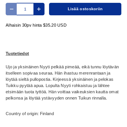
Määrä
Lisää ostoskoriin
Translation missing: fi.cart.items.decrease_quantity
Translation missing: fi.cart.items.increase_
Alhaisin 30pv hinta
$35.20 USD
Tuotetiedot
Ujo ja yksinäinen Nyyti pelkää pimeää, eikä tunnu löytävän
itselleen sopivaa seuraa. Hän ihastuu merenrantaan ja
löytää sieltä pullopostia. Kirjeessä yksinäinen ja pelokas
Tuikku pyytää apua. Lopulta Nyyti rohkaistuu ja lähtee
etsimään tuota tyttöä. Hän voittaa vaikeuksien kautta omat
pelkonsa ja löytää ystävyyden onnen Tuikun rinnalla.
Country of origin: Finland