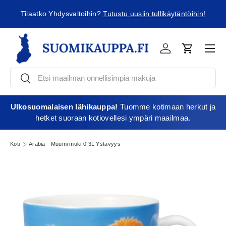
ä
Tilaatko Yhdysvaltoihin?
Tutustu uusiin tullikäytäntöihin!
Jatka sisältöön
Vali
Kirjaudu
Ostoskori
Etsi
Etsi
Ulkosuomalaisen lähikauppa!
Tuomme kotimaan herkut ja
hetket suoraan kotiovellesi ympäri maailmaa.
Koti
Arabia - Muumi muki 0,3L Ystävyys