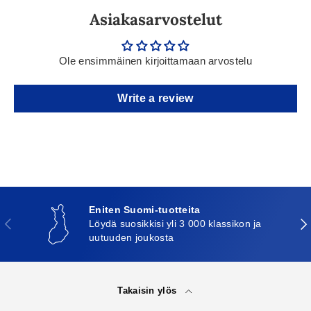
Asiakasarvostelut
Ole ensimmäinen kirjoittamaan arvostelu
Write a review
Eniten Suomi-tuotteita
Edellinen
Seu
Löydä suosikkisi yli 3 000 klassikon ja
uutuuden joukosta
Takaisin ylös