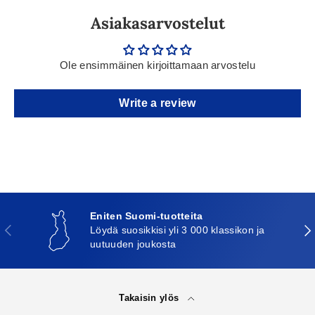
Asiakasarvostelut
Ole ensimmäinen kirjoittamaan arvostelu
Write a review
Eniten Suomi-tuotteita
Edellinen
Seu
Löydä suosikkisi yli 3 000 klassikon ja
uutuuden joukosta
Takaisin ylös