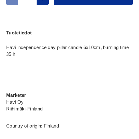
Translation missing: fi.cart.items.decrease_quantity
Translation missing: fi.cart.items.increase_
Tuotetiedot
Havi independence day pillar candle 6x10cm, burning time
35 h
Marketer
Havi Oy
Riihimäki-Finland
Country of origin: Finland