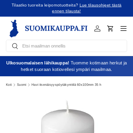
Tilaatko tuoreita leipomotuotteita?
Lue tilausohjeet tästä
Jatka sisältöön
ennen tilausta!
Vali
Kirjaudu
Ostoskori
Etsi
Etsi
Ulkosuomalaisen lähikauppa!
Tuomme kotimaan herkut ja
hetket suoraan kotiovellesi ympäri maailmaa.
Koti
Suomi
Havi itsenäisyyspöytäkynttilä 60x100mm 35 h