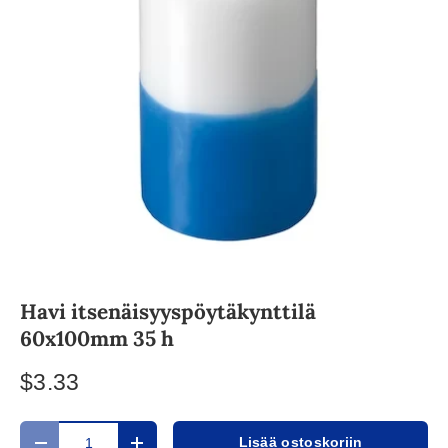
Havi itsenäisyyspöytäkynttilä
60x100mm 35 h
$3.33
Määrä
Lisää ostoskoriin