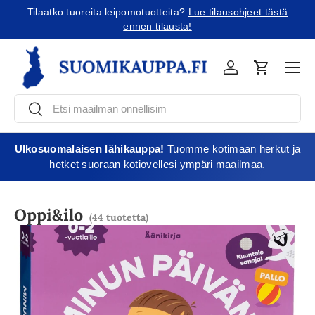
Tilaatko tuoreita leipomotuotteita?
Lue tilausohjeet tästä
Jatka sisältöön
ennen tilausta!
Vali
Kirjaudu
Ostoskori
Etsi
Etsi
Ulkosuomalaisen lähikauppa!
Tuomme kotimaan herkut ja
hetket suoraan kotiovellesi ympäri maailmaa.
Oppi&ilo
(44 tuotetta)