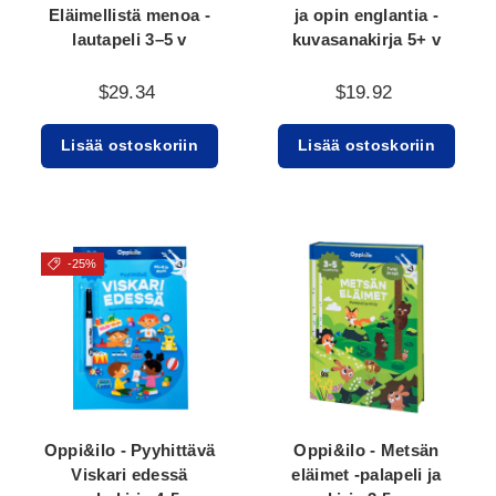
Eläimellistä menoa -
ja opin englantia -
lautapeli 3–5 v
kuvasanakirja 5+ v
$29.34
$19.92
Lisää ostoskoriin
Lisää ostoskoriin
-25%
Oppi&ilo - Pyyhittävä
Oppi&ilo - Metsän
Viskari edessä
eläimet -palapeli ja