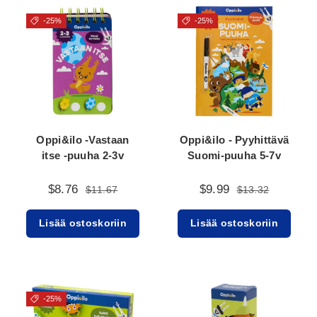
-25%
-25%
Oppi&ilo -Vastaan
Oppi&ilo - Pyyhittävä
itse -puuha 2-3v
Suomi-puuha 5-7v
$8.76
$9.99
$11.67
$13.32
Lisää ostoskoriin
Lisää ostoskoriin
-25%