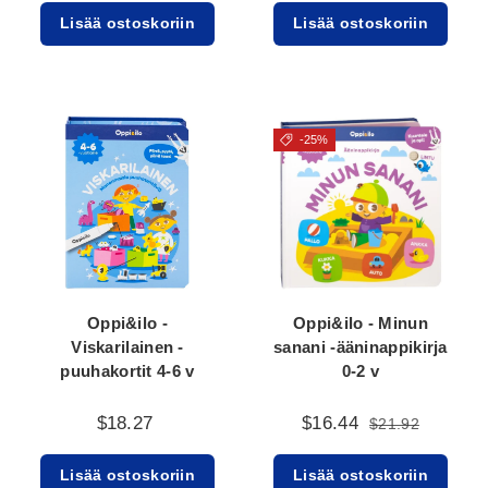
Lisää ostoskoriin
Lisää ostoskoriin
-25%
Oppi&ilo -
Oppi&ilo - Minun
Viskarilainen -
sanani -ääninappikirja
puuhakortit 4-6 v
0-2 v
$18.27
$16.44
$21.92
Lisää ostoskoriin
Lisää ostoskoriin