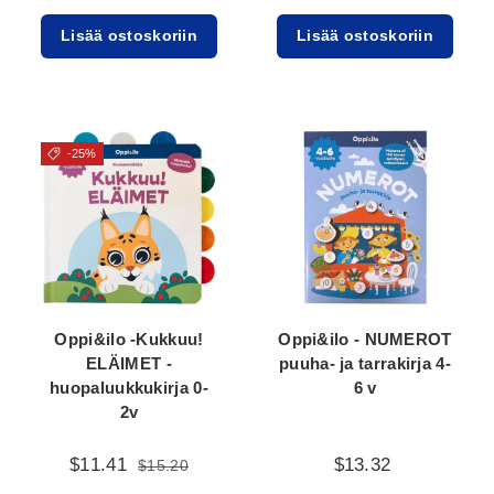
Lisää ostoskoriin
Lisää ostoskoriin
-25%
Oppi&ilo -Kukkuu!
Oppi&ilo - NUMEROT
ELÄIMET -
puuha- ja tarrakirja 4-
huopaluukkukirja 0-
6 v
2v
$11.41
$13.32
$15.20