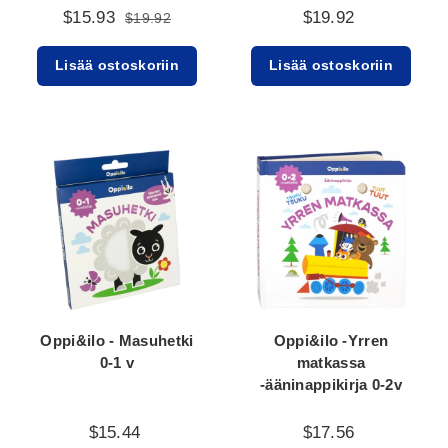
$15.93
$19.92
$19.92
Lisää ostoskoriin
Lisää ostoskoriin
Oppi&ilo - Masuhetki
Oppi&ilo -Yrren
0-1 v
matkassa
-ääninappikirja 0-2v
$15.44
$17.56