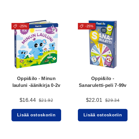
-25%
-25%
Oppi&ilo - Minun
Oppi&ilo -
lauluni -äänikirja 0-2v
Sanaruletti-peli 7-99v
$16.44
$22.01
$21.92
$29.34
Lisää ostoskoriin
Lisää ostoskoriin