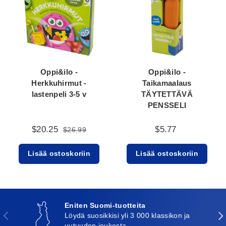
Oppi&ilo -
Oppi&ilo -
Herkkuhirmut -
Taikamaalaus
lastenpeli 3-5 v
TÄYTETTÄVÄ
PENSSELI
$20.25
$5.77
$26.99
Lisää ostoskoriin
Lisää ostoskoriin
Eniten Suomi-tuotteita
Edellinen
Seu
Löydä suosikkisi yli 3 000 klassikon ja
uutuuden joukosta