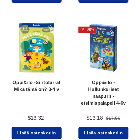
-25%
Oppi&ilo -Siirtotarrat
Oppi&ilo -
Mikä tämä on? 3-4 v
Hullunkuriset
naapurit -
etsimispalapeli 4-6v
$13.32
$13.18
$17.56
Lisää ostoskoriin
Lisää ostoskoriin