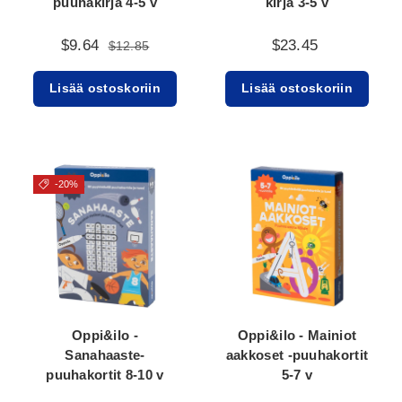
puuhakirja 4-5 v
kirja 3-5 v
$9.64
$23.45
$12.85
Lisää ostoskoriin
Lisää ostoskoriin
-20%
Oppi&ilo -
Oppi&ilo - Mainiot
Sanahaaste-
aakkoset -puuhakortit
puuhakortit 8-10 v
5-7 v