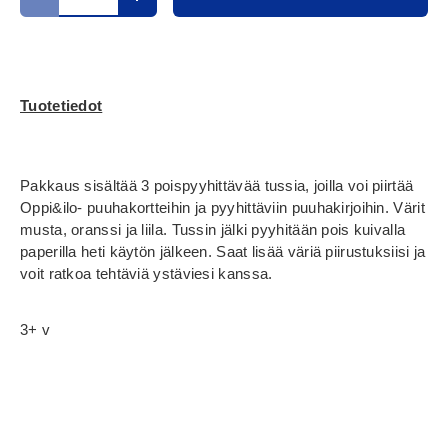
Translation missing: fi.cart.items.decrease_quantity
Translation missing: fi.cart.items.increase_
Tuotetiedot
Pakkaus sisältää 3 poispyyhittävää tussia, joilla voi piirtää
Oppi&ilo- puuhakortteihin ja pyyhittäviin puuhakirjoihin. Värit
musta, oranssi ja liila. Tussin jälki pyyhitään pois kuivalla
paperilla heti käytön jälkeen. Saat lisää väriä piirustuksiisi ja
voit ratkoa tehtäviä ystäviesi kanssa.
3+ v