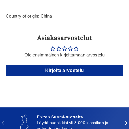
Country of origin: China
Asiakasarvostelut
Ole ensimmäinen kirjoittamaan arvostelu
Kirjoita arvostelu
Eniten Suomi-tuotteita
Edellinen
Seu
Löydä suosikkisi yli 3 000 klassikon ja
uutuuden joukosta