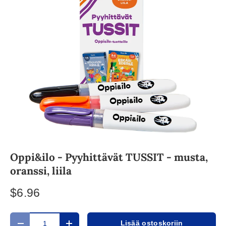
Oppi&ilo - Pyyhittävät TUSSIT - musta,
oranssi, liila
$6.96
Määrä
Lisää ostoskoriin