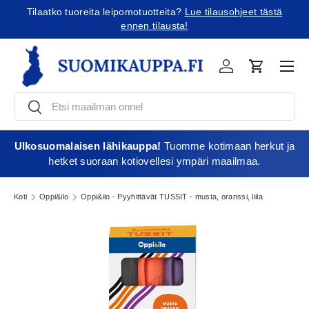
Tilaatko tuoreita leipomotuotteita?
Lue tilausohjeet tästä
Jatka sisältöön
ennen tilausta!
Vali
Kirjaudu
Ostoskori
Etsi
Etsi
Ulkosuomalaisen lähikauppa!
Tuomme kotimaan herkut ja
hetket suoraan kotiovellesi ympäri maailmaa.
Koti
Oppi&ilo
Oppi&ilo - Pyyhittävät TUSSIT - musta, oranssi, liila