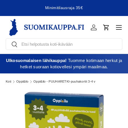
Minimitilausraja 35€
Jatka sisältöön
Vali
Kirjaudu
Ostoskori
Etsi
Etsi
Ulkosuomalaisen lähikauppa!
Tuomme kotimaan herkut ja
hetket suoraan kotiovellesi ympäri maailmaa.
Koti
Oppi&ilo
Oppi&ilo - PUUHARETKI-puuhakortit 3-4 v