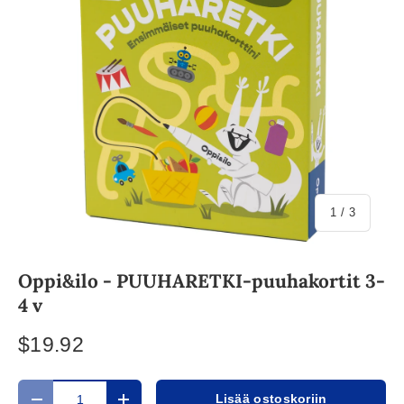
/
1
/
3
Oppi&ilo - PUUHARETKI-puuhakortit 3-
4 v
$19.92
Määrä
Lisää ostoskoriin