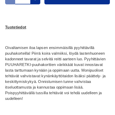
Translation missing: fi.cart.items.decrease_quantity
Translation missing: fi.cart.items.increase_
Tuotetiedot
Oivaltamisen iloa lapsen ensimmäisillä pyyhittävillä
puuhakorteilla! Piirrä koira valmiiksi, löydä lastenhuoneen
kadonneet tavarat ja selvitä reitti aarteen luo. Pyyhittävien
PUUHARETKI-puuhakorttien värikkäät kuvat innostavat
lasta tarttumaan kynään ja oppimaan uutta. Monipuoliset
tehtävät vahvistavat kynänkäyttötaidon lisäksi päättely- ja
keskittymiskykyä. Onnistumisen tunne vahvistaa
itseluottamusta ja kannustaa oppimaan lisää.
Poispyyhittävällä tussilla tehtävät voi tehdä uudelleen ja
uudelleen!