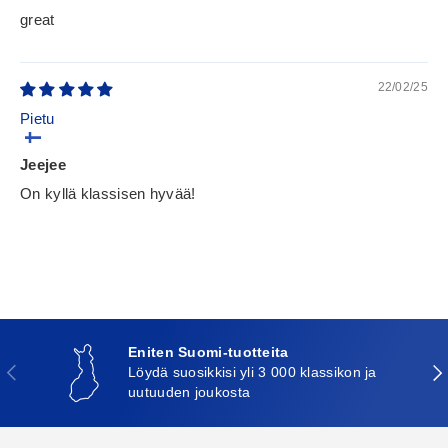
great
22/02/25
Pietu
Jeejee
On kyllä klassisen hyvää!
Eniten Suomi-tuotteita
Edellinen
Seu
Löydä suosikkisi yli 3 000 klassikon ja
uutuuden joukosta