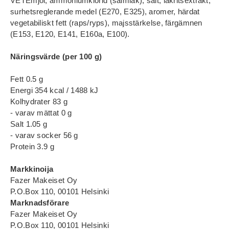
VETEmjöl, ammoniumklorid (salmiak), salt, lakritsextrakt,
surhetsreglerande medel (E270, E325), aromer, härdat
vegetabiliskt fett (raps/ryps), majsstärkelse, färgämnen
(E153, E120, E141, E160a, E100).
Näringsvärde (per 100 g)
Fett 0.5 g
Energi 354 kcal / 1488 kJ
Kolhydrater 83 g
- varav mättat 0 g
Salt 1.05 g
- varav socker 56 g
Protein 3.9 g
Markkinoija
Fazer Makeiset Oy
P.O.Box 110, 00101 Helsinki
Marknadsförare
Fazer Makeiset Oy
P.O.Box 110, 00101 Helsinki