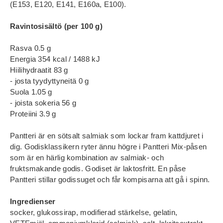
(E153, E120, E141, E160a, E100).
Ravintosisältö (per 100 g)
Rasva 0.5 g
Energia 354 kcal / 1488 kJ
Hiilihydraatit 83 g
- josta tyydyttyneitä 0 g
Suola 1.05 g
- joista sokeria 56 g
Proteiini 3.9 g
Pantteri är en sötsalt salmiak som lockar fram kattdjuret i
dig. Godisklassikern ryter ännu högre i Pantteri Mix-påsen
som är en härlig kombination av salmiak- och
fruktsmakande godis. Godiset är laktosfritt. En påse
Pantteri stillar godissuget och får kompisarna att gå i spinn.
Ingredienser
socker, glukossirap, modifierad stärkelse, gelatin,