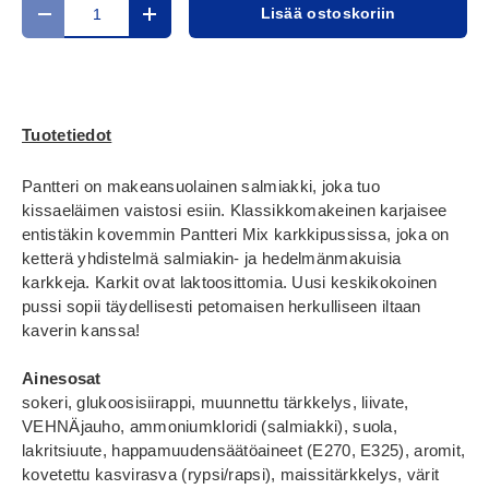
Määrä
Lisää ostoskoriin
Translation missing: fi.cart.items.decrease_quantity
Translation missing: fi.cart.items.increase_
Tuotetiedot
Pantteri on makeansuolainen salmiakki, joka tuo
kissaeläimen vaistosi esiin. Klassikkomakeinen karjaisee
entistäkin kovemmin Pantteri Mix karkkipussissa, joka on
ketterä yhdistelmä salmiakin- ja hedelmänmakuisia
karkkeja. Karkit ovat laktoosittomia. Uusi keskikokoinen
pussi sopii täydellisesti petomaisen herkulliseen iltaan
kaverin kanssa!
Ainesosat
sokeri, glukoosisiirappi, muunnettu tärkkelys, liivate,
VEHNÄjauho, ammoniumkloridi (salmiakki), suola,
lakritsiuute, happamuudensäätöaineet (E270, E325), aromit,
kovetettu kasvirasva (rypsi/rapsi), maissitärkkelys, värit