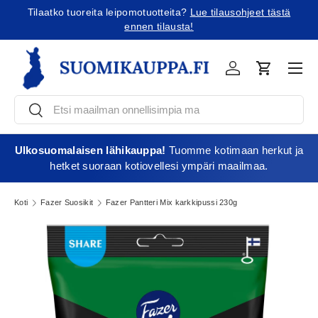
Tilaatko tuoreita leipomotuotteita?
Lue tilausohjeet tästä
Jatka sisältöön
ennen tilausta!
Vali
Kirjaudu
Ostoskori
Etsi
Etsi
Ulkosuomalaisen lähikauppa!
Tuomme kotimaan herkut ja
hetket suoraan kotiovellesi ympäri maailmaa.
Koti
Fazer Suosikit
Fazer Pantteri Mix karkkipussi 230g