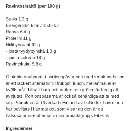
Ravintosisältö (per 100 g)
Suola 1.3 g
Energia 364 kcal / 1535 kJ
Rasva 6.4 g
Proteiini 11 g
Hiilihydraatit 61 g
- josta tyydyttyneitä 1.3 g
- joista sokeria 18 g
Ravintokuitu 9.8 g
Glutenfri snabbgröt i portionspåsar och med smak av hallon
är ett läckert alternativ till frukost, lunch, mellanmål eller
kvällsmål. Tillsätt bara hett vatten och gröten är färdig att
avnjutas. Portionspåsarna är också behändiga att ta med
sig. Produkten är tillverkad i Finland av finländsk havre och
har beviljats Hjärtmärket, som visar att den är ett
hälsosammare alternativ i sin produktgrupp. Fiberrik.
Ingredienser