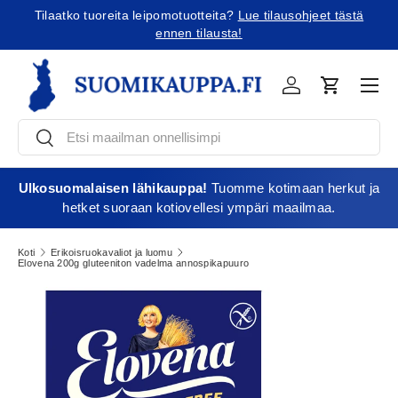
Tilaatko tuoreita leipomotuotteita?
Lue tilausohjeet tästä
Jatka sisältöön
ennen tilausta!
Vali
Kirjaudu
Ostoskori
Etsi
Etsi
Ulkosuomalaisen lähikauppa!
Tuomme kotimaan herkut ja
hetket suoraan kotiovellesi ympäri maailmaa.
Koti
Erikoisruokavaliot ja luomu
Elovena 200g gluteeniton vadelma annospikapuuro