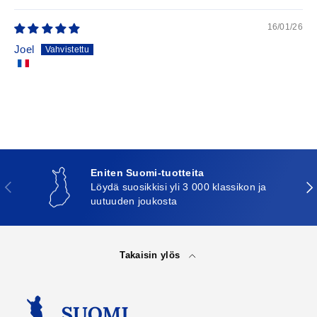
16/01/26
Joel
Eniten Suomi-tuotteita
Edellinen
Seu
Löydä suosikkisi yli 3 000 klassikon ja
uutuuden joukosta
Takaisin ylös