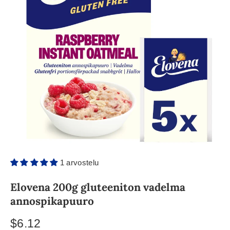
1 arvostelu
Elovena 200g gluteeniton vadelma
annospikapuuro
$6.12