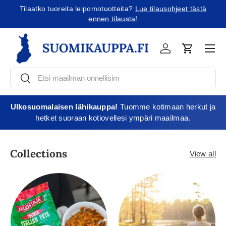
Tilaatko tuoreita leipomotuotteita?
Lue tilausohjeet tästä
Jatka sisältöön
ennen tilausta!
Vali
Kirjaudu
Ostoskori
Etsi
Etsi
Ulkosuomalaisen lähikauppa!
Tuomme kotimaan herkut ja
hetket suoraan kotiovellesi ympäri maailmaa.
Collections
View all