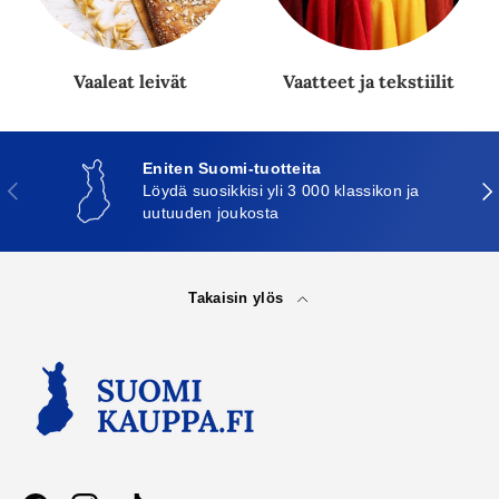
Vaaleat leivät
Vaatteet ja tekstiilit
Eniten Suomi-tuotteita
Edellinen
Seu
Löydä suosikkisi yli 3 000 klassikon ja
uutuuden joukosta
Takaisin ylös