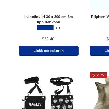
Isännänviiri 30 x 300 cm 6m
Riipisen V
lipputankoon
★★★★★
(1)
$32.40
$
Lisää ostoskoriin
Li
-17%