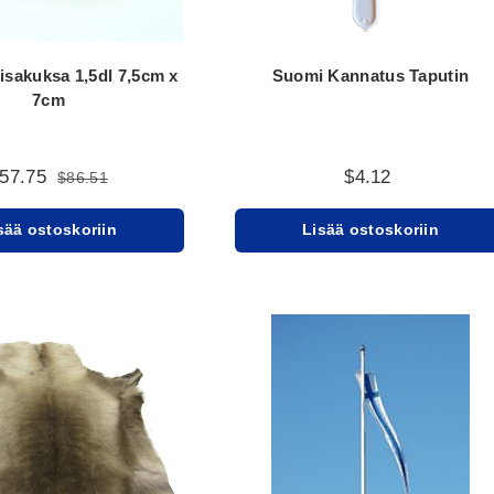
isakuksa 1,5dl 7,5cm x
Suomi Kannatus Taputin
7cm
57.75
$4.12
$86.51
sää ostoskoriin
Lisää ostoskoriin