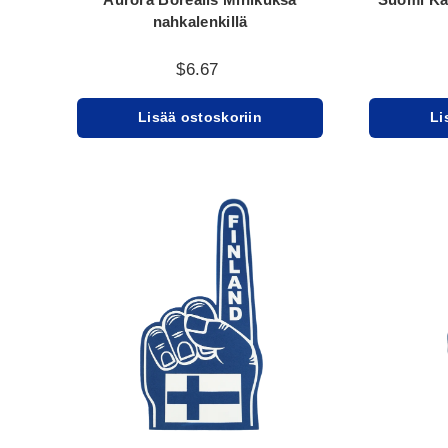
nahkalenkillä
$6.67
Lisää ostoskoriin
Li