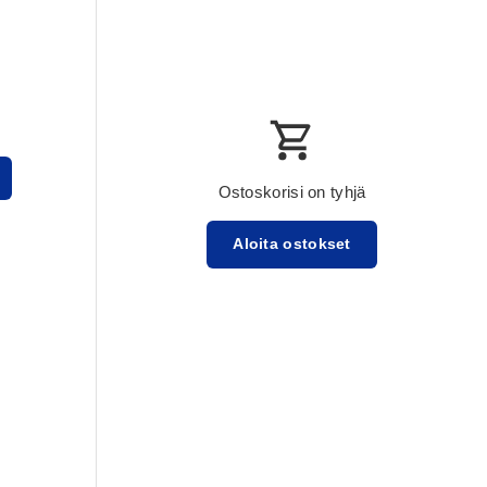
Ostoskorisi on tyhjä
Aloita ostokset
Välisumma:$0.00 USD
Lataa ...