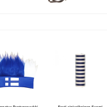
nnatus Pystyperuukki
Festi sinivalkoinen Suomi