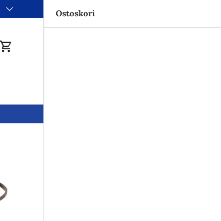
i
Ostoskori
du
Ostoskori