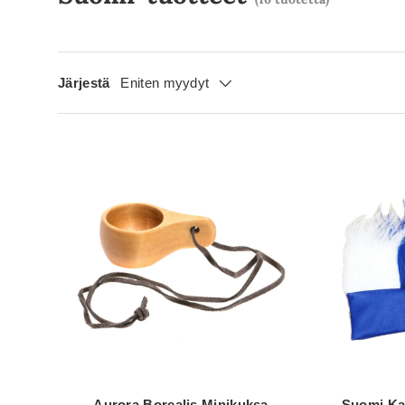
Järjestä
Eniten myydyt
Aurora Borealis Minikuksa
Suomi Ka