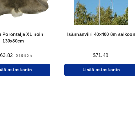
n Porontalja XL noin
Isännänviiri 40x400 8m salkoo
130x80cm
163.82
$71.48
$196.35
sää ostoskoriin
Lisää ostoskoriin