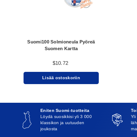
Suomi100 Solmioneula Pyöreä
Suomen Kartta
$10.72
Lisää ostoskoriin
Eniten Suomi-tuotteita
To
Löydä suosikkisi yli 3 000
Yli
klassikon ja uutuuden
läh
joukosta
ma