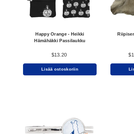
Happy Orange - Heikki
Riipise
Hämähäkki Passilaukku
$13.20
$
Lisää ostoskoriin
Li