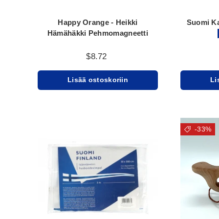
Happy Orange - Heikki
Suomi Ka
Hämähäkki Pehmomagneetti
$8.72
Lisää ostoskoriin
Li
-33%