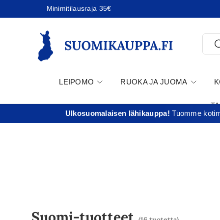
Minimitilausraja 35€
Jatka sisältöön
Etsi
E
LEIPOMO
RUOKA JA JUOMA
K
T
Ulkosuomalaisen lähikauppa!
Tuomme kotima
Suomi-tuotteet
(16 tuotetta)