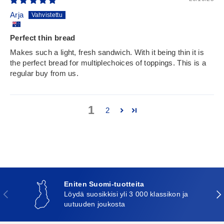
Arja
Perfect thin bread
Makes such a light, fresh sandwich. With it being thin it is
the perfect bread for multiplechoices of toppings. This is a
regular buy from us.
1
2
Eniten Suomi-tuotteita
Edellinen
Seu
Löydä suosikkisi yli 3 000 klassikon ja
uutuuden joukosta