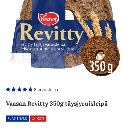
8 arvostelua
Vaasan Revitty 350g täysjyruisleipä
FLASH SALE
-25%