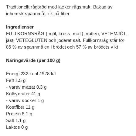
Traditionellt rågbröd med läcker rågsmak. Bakad av
inhemsk spannmål, rik på fiber
Ingredienser
FULLKORNSRÅG (mjöl, kross, malt), vatten, VETEMJÖL,
jäst, VETEGLUTEN och joderat salt. Fullkornsråg står för
85 % av spannmålen i brödet och 57 % av brödets vikt.
Näringsvärde (per 100 g)
Energi 232 kcal / 978 kJ
Fett 1.5 g
- varav mättat 0.3 g
Kolhydrater 41 g
- varav socker 1 g
Kostfiber 11 g
Protein 8.1 g
Salt 1.1 g
Laktos 0 g