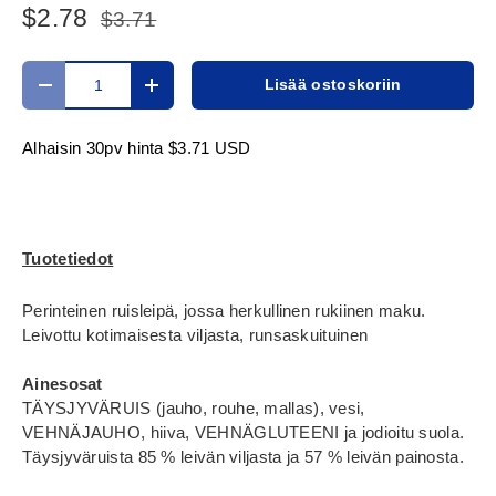
$2.78
$3.71
Määrä
Lisää ostoskoriin
Translation missing: fi.cart.items.decrease_quantity
Translation missing: fi.cart.items.increase_
Alhaisin 30pv hinta
$3.71 USD
Tuotetiedot
Perinteinen ruisleipä, jossa herkullinen rukiinen maku.
Leivottu kotimaisesta viljasta, runsaskuituinen
Ainesosat
TÄYSJYVÄRUIS (jauho, rouhe, mallas), vesi,
VEHNÄJAUHO, hiiva, VEHNÄGLUTEENI ja jodioitu suola.
Täysjyväruista 85 % leivän viljasta ja 57 % leivän painosta.