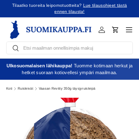
tä
Tilaatko Yhdysvaltoihin?
Tutustu uusiin tullikäytäntöihin!
Jatka sisältöön
Vali
Kirjaudu
Ostoskori
Etsi
Etsi
Ulkosuomalaisen lähikauppa!
Tuomme kotimaan herkut ja
hetket suoraan kotiovellesi ympäri maailmaa.
Koti
Ruisleivät
Vaasan Revitty 350g täysjyruisleipä