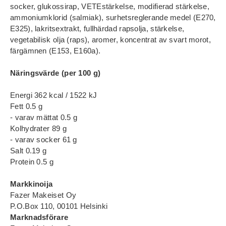
socker, glukossirap, VETEstärkelse, modifierad stärkelse,
ammoniumklorid (salmiak), surhetsreglerande medel (E270,
E325), lakritsextrakt, fullhärdad rapsolja, stärkelse,
vegetabilisk olja (raps), aromer, koncentrat av svart morot,
färgämnen (E153, E160a).
Näringsvärde (per 100 g)
Energi 362 kcal / 1522 kJ
Fett 0.5 g
- varav mättat 0.5 g
Kolhydrater 89 g
- varav socker 61 g
Salt 0.19 g
Protein 0.5 g
Markkinoija
Fazer Makeiset Oy
P.O.Box 110, 00101 Helsinki
Marknadsförare