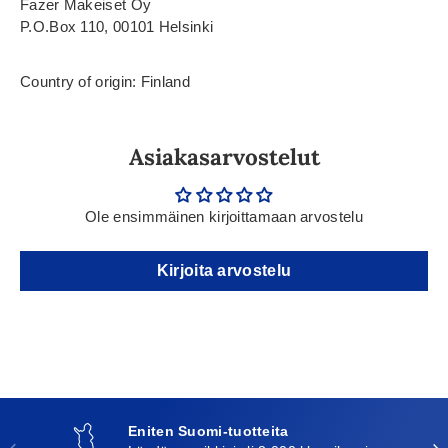
Fazer Makeiset Oy
P.O.Box 110, 00101 Helsinki
Country of origin: Finland
Asiakasarvostelut
Ole ensimmäinen kirjoittamaan arvostelu
Kirjoita arvostelu
Eniten Suomi-tuotteita
Edellinen
Seu