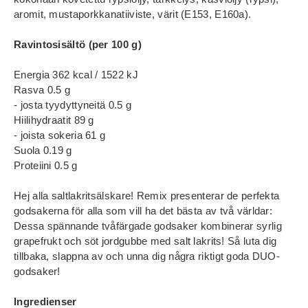
aromit, mustaporkkanatiiviste, värit (E153, E160a).
Ravintosisältö (per 100 g)
Energia 362 kcal / 1522 kJ
Rasva 0.5 g
- josta tyydyttyneitä 0.5 g
Hiilihydraatit 89 g
- joista sokeria 61 g
Suola 0.19 g
Proteiini 0.5 g
Hej alla saltlakritsälskare! Remix presenterar de perfekta
godsakerna för alla som vill ha det bästa av två världar:
Dessa spännande tvåfärgade godsaker kombinerar syrlig
grapefrukt och söt jordgubbe med salt lakrits! Så luta dig
tillbaka, slappna av och unna dig några riktigt goda DUO-
godsaker!
Ingredienser