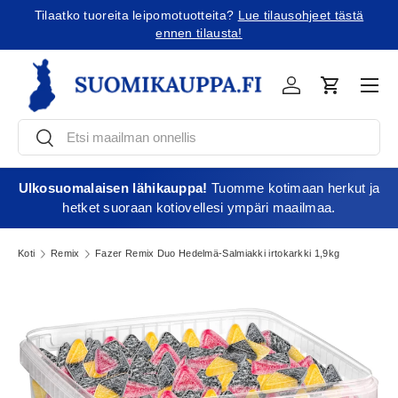
Tilaatko tuoreita leipomotuotteita?
Lue tilausohjeet tästä
Jatka sisältöön
ennen tilausta!
Vali
Kirjaudu
Ostoskori
Etsi
Etsi
Ulkosuomalaisen lähikauppa!
Tuomme kotimaan herkut ja
hetket suoraan kotiovellesi ympäri maailmaa.
Koti
Remix
Fazer Remix Duo Hedelmä-Salmiakki irtokarkki 1,9kg