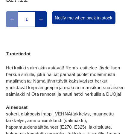
Määrä
Notify me when back in stock
Translation missing: fi.cart.items.decrease_quantity
Translation missing: fi.cart.items.increase_
Tuotetiedot
Hei kaikki salmiakin ystävät! Remix esittelee täydellisen
herkun sinulle, joka haluat parhaat puolet molemmista
maailmoista: Nämä jännittävät kaksiväriset herkut
yhdistävät kirpeän greipin ja makean mansikan suolaiseen
salmiakkiin! Ota rennosti ja nauti hetki herkullisia DUOja!
Ainesosat
sokeri, glukoosisiirappi, VEHNÄtärkkelys, muunnettu
tärkkelys, ammoniumkloridi (salmiakki),
happamuudensäätöaineet (E270, E325), lakritsiuute,
kokonaan kovetettu rypsiöljy, tärkkelys, kasviöljy (rypsi),