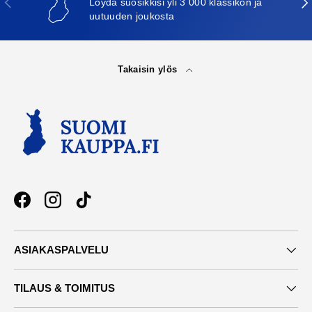
Löydä suosikkisi yli 3 000 klassikon ja
uutuuden joukosta
Takaisin ylös
Facebook
Instagram
TikTok
ASIAKASPALVELU
TILAUS & TOIMITUS