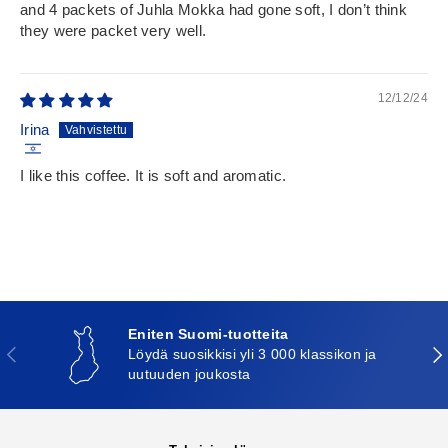
and 4 packets of Juhla Mokka had gone soft, I don’t think
they were packet very well.
12/12/24
Irina
I like this coffee. It is soft and aromatic.
Eniten Suomi-tuotteita
Edellinen
Seu
Löydä suosikkisi yli 3 000 klassikon ja
uutuuden joukosta