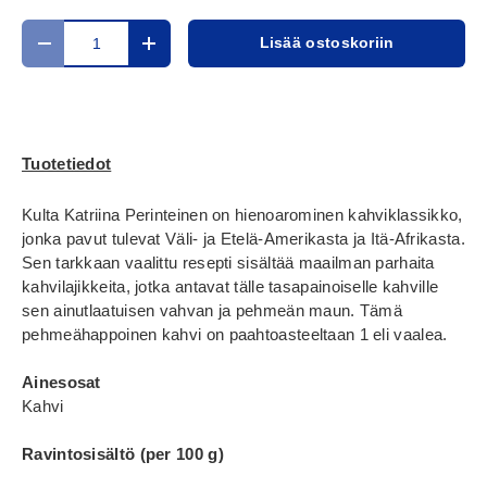
Määrä
Lisää ostoskoriin
Translation missing: fi.cart.items.decrease_quantity
Translation missing: fi.cart.items.increase_
Tuotetiedot
Kulta Katriina Perinteinen on hienoarominen kahviklassikko,
jonka pavut tulevat Väli- ja Etelä-Amerikasta ja Itä-Afrikasta.
Sen tarkkaan vaalittu resepti sisältää maailman parhaita
kahvilajikkeita, jotka antavat tälle tasapainoiselle kahville
sen ainutlaatuisen vahvan ja pehmeän maun. Tämä
pehmeähappoinen kahvi on paahtoasteeltaan 1 eli vaalea.
Ainesosat
Kahvi
Ravintosisältö (per 100 g)