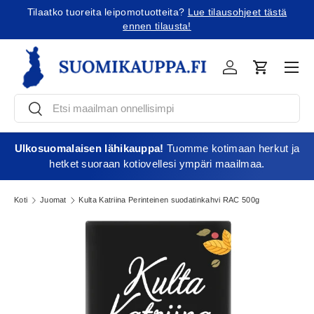
Tilaatko tuoreita leipomotuotteita?
Lue tilausohjeet tästä
Jatka sisältöön
ennen tilausta!
Vali
Kirjaudu
Ostoskori
Etsi
Etsi
Ulkosuomalaisen lähikauppa!
Tuomme kotimaan herkut ja
hetket suoraan kotiovellesi ympäri maailmaa.
Koti
Juomat
Kulta Katriina Perinteinen suodatinkahvi RAC 500g