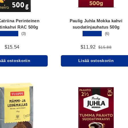
Katriina Perinteinen
Paulig Juhla Mokka kahvi
tinkahvi RAC 500g
suodatinjauhatus 500g
★★★★★
★★★★★
(3)
(6)
$15.54
$11.92
$15.88
sää ostoskoriin
Lisää ostoskoriin