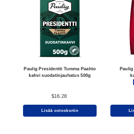
Paulig Presidentti Tumma Paahto
Paulig
kahvi suodatinjauhatus 500g
k
$16.28
Lisää ostoskoriin
Li