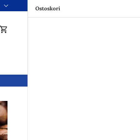
i
Ostoskori
du
Ostoskori