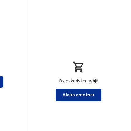
Ostoskorisi on tyhjä
Aloita ostokset
Välisumma:$0.00 USD
Lataa ...