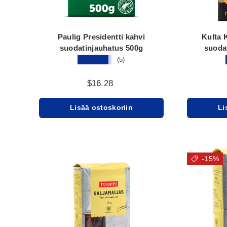
Paulig Presidentti kahvi
Kulta 
suodatinjauhatus 500g
suoda
★★★★★
(5)
$16.28
Lisää ostoskoriin
Li
-15%