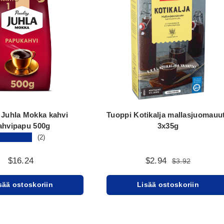
 Juhla Mokka kahvi
Tuoppi Kotikalja mallasjuomauu
ahvipapu 500g
3x35g
★★★★★
(2)
$16.24
$2.94
$3.92
sää ostoskoriin
Lisää ostoskoriin