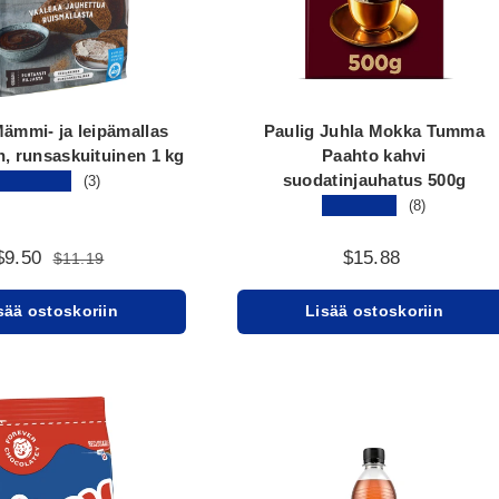
ämmi- ja leipämallas
Paulig Juhla Mokka Tumma
, runsaskuituinen 1 kg
Paahto kahvi
suodatinjauhatus 500g
★★★★★
(3)
★★★★★
(8)
$9.50
$15.88
$11.19
sää ostoskoriin
Lisää ostoskoriin