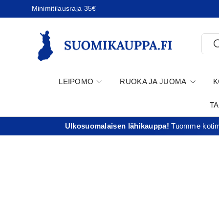
Minimitilausraja 35€
Jatka sisältöön
Etsi
E
LEIPOMO
RUOKA JA JUOMA
K
T
Ulkosuomalaisen lähikauppa!
Tuomme kotima