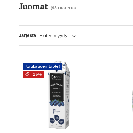
Juomat
(93 tuotetta)
Järjestä
Eniten myydyt
Kuukauden tuote!
-25%