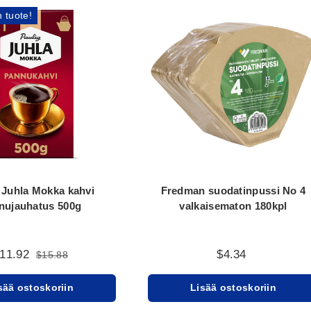
 tuote!
 Juhla Mokka kahvi
Fredman suodatinpussi No 4
nujauhatus 500g
valkaisematon 180kpl
11.92
$4.34
$15.88
sää ostoskoriin
Lisää ostoskoriin