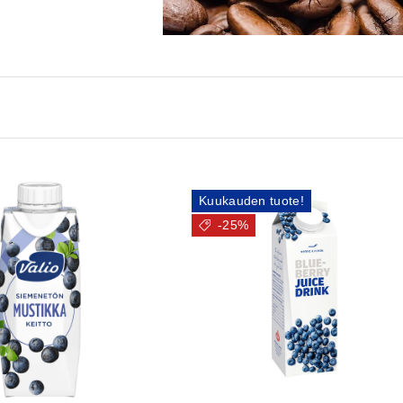
Kuukauden tuote!
-25%