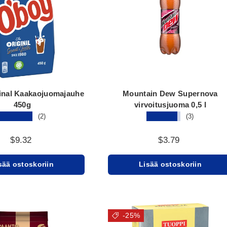
inal Kaakaojuomajauhe
Mountain Dew Supernova
450g
virvoitusjuoma 0,5 l
★★★★★
★★★★★
(2)
(3)
$9.32
$3.79
sää ostoskoriin
Lisää ostoskoriin
-25%