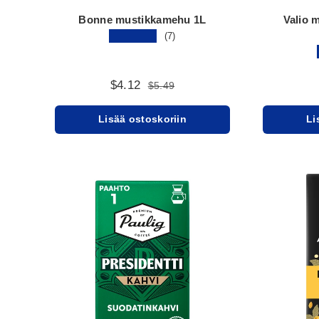
Bonne mustikkamehu 1L
Valio 
★★★★★
(7)
$4.12
$5.49
Lisää ostoskoriin
Li