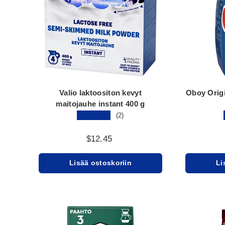
Valio laktoositon kevyt
Oboy Orig
maitojauhe instant 400 g
★★★★★
(2)
$12.45
Lisää ostoskoriin
Li