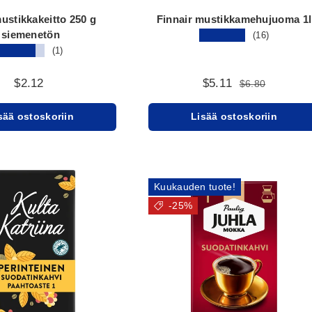
mustikkakeitto 250 g
Finnair mustikkamehujuoma 1l
siemenetön
★★★★★
(16)
★★★★★
(1)
$2.12
$5.11
$6.80
sää ostoskoriin
Lisää ostoskoriin
Kuukauden tuote!
-25%