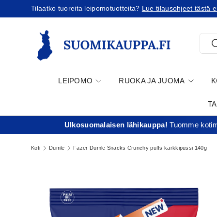
Tilaatko Yhdysvaltoihin?
Tutustu uusiin tullikäytäntöihin!
Jatka sisältöön
Etsi
E
LEIPOMO
RUOKA JA JUOMA
K
T
Ulkosuomalaisen lähikauppa!
Tuomme kotima
Koti
Dumle
Fazer Dumle Snacks Crunchy puffs karkkipussi 140g