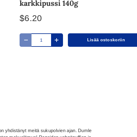
karkkipussi 140g
$6.20
Määrä
Lisää ostoskoriin
Translation missing: fi.cart.items.decrease_quantit
Translation missing: fi.cart.items.in
on yhdistänyt meitä sukupolvien ajan. Dumle