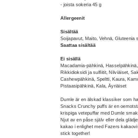
- joista sokeria 45 g
Allergeenit
Sisältää
Soijapavut, Maito, Vehnä, Gluteenia sis
Saattaa sisältää
Ei sisällä
Macadamia-pähkinä, Hasselpähkinä, 
Rikkidioksidi ja sulfiitit, Nilviäiset,
Cashewpähkinä, Speltti, Kaura, Kamu
Pistaasipähkinä, Kala, Äyriäiset
Dumle är en älskad klassiker som h
Snacks Crunchy puffs är en oemotst
krispiga vetepuffar med Dumle smak
Njut av en påse själv eller dela glädj
kakao i enlighet med Fazers kakaov
stick together!