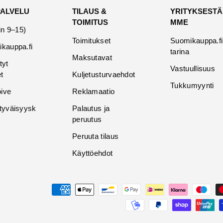
PALVELU
TILAUS &
YRITYKSESTÄ
TOIMITUS
MME
in 9–15)
Toimitukset
Suomikauppa.fi
kauppa.fi
tarina
Maksutavat
tyt
Vastuullisuus
t
Kuljetusturvaehdot
Tukkumyynti
oive
Reklamaatio
tyväisyysk
Palautus ja
peruutus
Peruuta tilaus
Käyttöehdot
Maksutavat