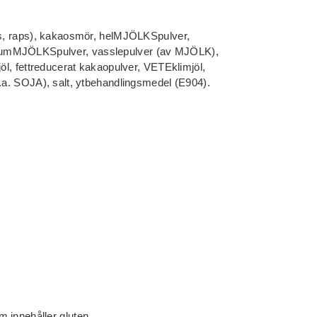
kos, raps), kakaosmör, helMJÖLKSpulver,
kumMJÖLKSpulver, vasslepulver (av MJÖLK),
jöl, fettreducerat kakaopulver, VETEklimjöl,
l.a. SOJA), salt, ytbehandlingsmedel (E904).
 innehåller gluten