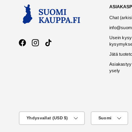
ASIAKAS
Chat (arkis
info@suomi
Usein kysy
kysymykse
Facebook
Instagram
TikTok
Jätä tuotet
Asiakastyy
ysely
Maa
KIeli
Yhdysvallat (USD $)
Suomi