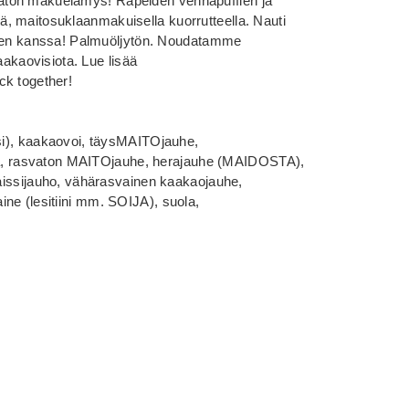
aton makuelämys! Rapeiden vehnäpuffien ja
, maitosuklaanmakuisella kuorrutteella. Nauti
erheen kanssa! Palmuöljytön. Noudatamme
kaovisiota. Lue lisää
ck together!
psi), kaakaovoi, täysMAITOjauhe,
 rasvaton MAITOjauhe, herajauhe (MAIDOSTA),
ämaissijauho, vähärasvainen kaakaojauhe,
ne (lesitiini mm. SOIJA), suola,