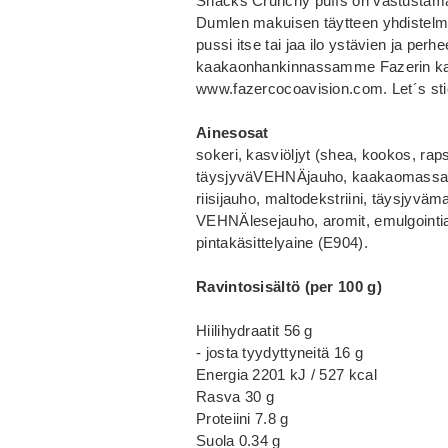
Snacks Crunchy puffs on vastustam
Dumlen makuisen täytteen yhdistelmä
pussi itse tai jaa ilo ystävien ja p
kaakaonhankinnassamme Fazerin kaa
www.fazercocoavision.com. Let´s sti
Ainesosat
sokeri, kasviöljyt (shea, kookos, ra
täysjyväVEHNÄjauho, kaakaomassa,
riisijauho, maltodekstriini, täysjyv
VEHNÄlesejauho, aromit, emulgointiai
pintakäsittelyaine (E904).
Ravintosisältö (per 100 g)
Hiilihydraatit 56 g
- josta tyydyttyneitä 16 g
Energia 2201 kJ / 527 kcal
Rasva 30 g
Proteiini 7.8 g
Suola 0.34 g