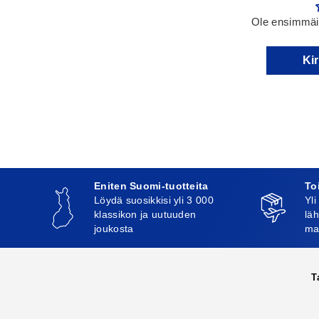
Ole ensimmäin
Kir
Eniten Suomi-tuotteita
To
Löydä suosikkisi yli 3 000
Yli
klassikon ja uutuuden
läh
joukosta
ma
T