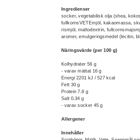
Ingredienser
socker, vegetabilisk olja (shea, ko
fullkornsVETEmjöl, kakaomassa, s
rismjöl, maltodextrin, fullcornsmajsm
aromer, emulgeringsmedel (lecitin, b
Näringsvärde (per 100 g)
Kolhydrater 56 g
- varav mättat 16 g
Energi 2201 kJ / 527 kcal
Fett 30 g
Protein 7.8 g
Salt 0.34 g
- varav socker 45 g
Allergener
Innehåller
Sojabönor, Mjölk, Vete, Spannmål som