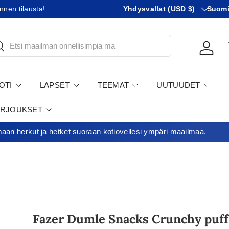
Maa
KIeli
Minimitilausraja 35€
Yhdysvallat (USD $)
Suom
tsi
Kirjau
OTI
LAPSET
TEEMAT
UUTUUDET
ARJOUKSET
an herkut ja hetket suoraan kotiovellesi ympäri maailmaa.
Fazer Dumle Snacks Crunchy puff