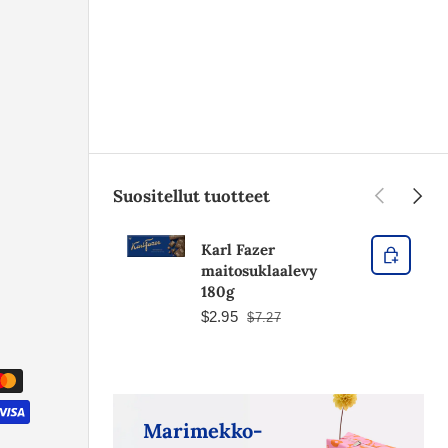
Edellinen
Seura
Suositellut tuotteet
Karl Fazer
maitosuklaalevy
180g
$2.95
$7.27
Marimekko-