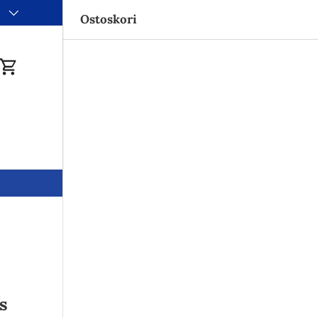
i
Ostoskori
du
Ostoskori
s