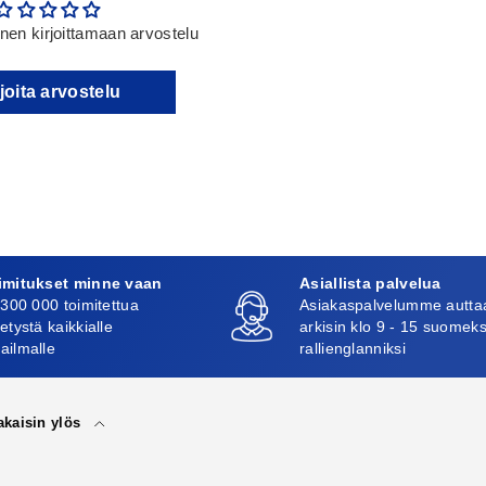
en kirjoittamaan arvostelu
joita arvostelu
imitukset minne vaan
Asiallista palvelua
 300 000 toimitettua
Asiakaspalvelumme autta
etystä kaikkialle
arkisin klo 9 - 15 suomeks
ailmalle
rallienglanniksi
akaisin ylös