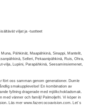
ältävät viljat ja -tuotteet
Muna, Pähkinät, Maapähkinä, Sinappi, Mantelit,
 Saksanpähkinä, Selleri, Pekaanipähkinä, Ruis, Ohra,
t-vilja, Lupiini, Parapähkinä, Seesaminsiemenet,
ar fört oss samman genom generationer. Dumle
åndlig smakupplevelse! En kombination av
ande fyllning dragerade med mjölkchokladsmak.
en med vänner och familj! Palmoljefri. Vi köper in
ision. Läs mer www.fazercocoavision.com. Let´s