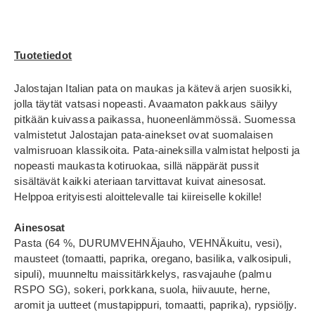
Tuotetiedot
Jalostajan Italian pata on maukas ja kätevä arjen suosikki,
jolla täytät vatsasi nopeasti. Avaamaton pakkaus säilyy
pitkään kuivassa paikassa, huoneenlämmössä. Suomessa
valmistetut Jalostajan pata-ainekset ovat suomalaisen
valmisruoan klassikoita. Pata-aineksilla valmistat helposti ja
nopeasti maukasta kotiruokaa, sillä näppärät pussit
sisältävät kaikki ateriaan tarvittavat kuivat ainesosat.
Helppoa erityisesti aloittelevalle tai kiireiselle kokille!
Ainesosat
Pasta (64 %, DURUMVEHNÄjauho, VEHNÄkuitu, vesi),
mausteet (tomaatti, paprika, oregano, basilika, valkosipuli,
sipuli), muunneltu maissitärkkelys, rasvajauhe (palmu
RSPO SG), sokeri, porkkana, suola, hiivauute, herne,
aromit ja uutteet (mustapippuri, tomaatti, paprika), rypsiöljy.