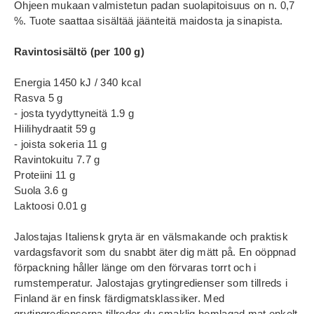
Ohjeen mukaan valmistetun padan suolapitoisuus on n. 0,7
%. Tuote saattaa sisältää jäänteitä maidosta ja sinapista.
Ravintosisältö (per 100 g)
Energia 1450 kJ / 340 kcal
Rasva 5 g
- josta tyydyttyneitä 1.9 g
Hiilihydraatit 59 g
- joista sokeria 11 g
Ravintokuitu 7.7 g
Proteiini 11 g
Suola 3.6 g
Laktoosi 0.01 g
Jalostajas Italiensk gryta är en välsmakande och praktisk
vardagsfavorit som du snabbt äter dig mätt på. En oöppnad
förpackning håller länge om den förvaras torrt och i
rumstemperatur. Jalostajas grytingredienser som tillreds i
Finland är en finsk färdigmatsklassiker. Med
grytingredienserna tillreder du smaklig hemlagad mat enkelt