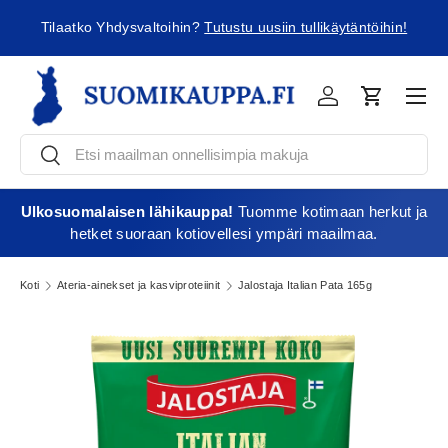
ä
Tilaatko Yhdysvaltoihin?
Tutustu uusiin tullikäytäntöihin!
Jatka sisältöön
Vali
Kirjaudu
Ostoskori
Etsi
Etsi
Ulkosuomalaisen lähikauppa!
Tuomme kotimaan herkut ja
hetket suoraan kotiovellesi ympäri maailmaa.
Koti
Ateria-ainekset ja kasviproteiinit
Jalostaja Italian Pata 165g