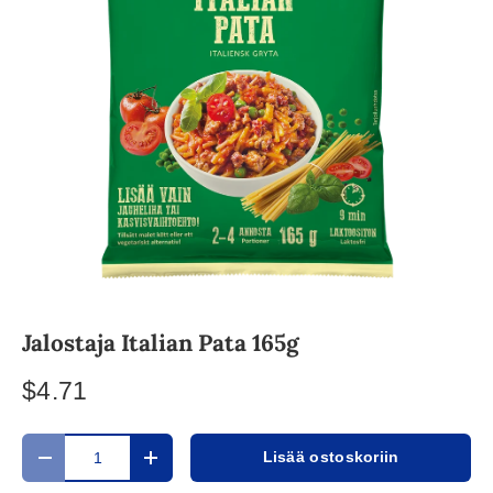
Jalostaja Italian Pata 165g
$4.71
Määrä
Lisää ostoskoriin
Translation missing: fi.cart.items.decrease_quantity
Translation missing: fi.cart.items.increase_