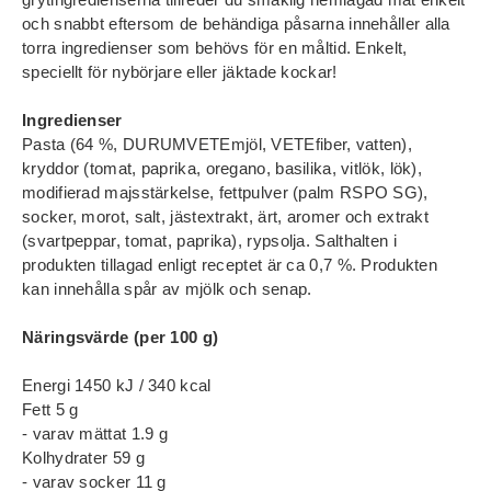
och snabbt eftersom de behändiga påsarna innehåller alla
torra ingredienser som behövs för en måltid. Enkelt,
speciellt för nybörjare eller jäktade kockar!
Ingredienser
Pasta (64 %, DURUMVETEmjöl, VETEfiber, vatten),
kryddor (tomat, paprika, oregano, basilika, vitlök, lök),
modifierad majsstärkelse, fettpulver (palm RSPO SG),
socker, morot, salt, jästextrakt, ärt, aromer och extrakt
(svartpeppar, tomat, paprika), rypsolja. Salthalten i
produkten tillagad enligt receptet är ca 0,7 %. Produkten
kan innehålla spår av mjölk och senap.
Näringsvärde (per 100 g)
Energi 1450 kJ / 340 kcal
Fett 5 g
- varav mättat 1.9 g
Kolhydrater 59 g
- varav socker 11 g