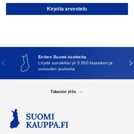
Kirjoita arvostelu
Eniten Suomi-tuotteita
Edellinen
Seu
Löydä suosikkisi yli 3 000 klassikon ja
uutuuden joukosta
Takaisin ylös