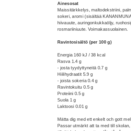
Ainesosat
Maissitärkkelys, maltodekstriini, pa
sokeri, aromi (sisältää KANANMUNA
hiivauute, auringonkukkaöljy, ruohosi
rosmariiniuute. Voimakassuolainen.
Ravintosisältö (per 100 g)
Energia 160 kJ / 38 kcal
Rasva 1.4 g
- josta tyydyttyneitä 0.7 g
Hiilihydraatit 5.9 g
- joista sokeria 0.4 g
Ravintokuitu 0.5 g
Proteiini 0.5 g
Suola 1 g
Laktoosi 0.01 g
Mätta dig med ett enkelt och gott m
Passar utmärkt att ta med till skolan