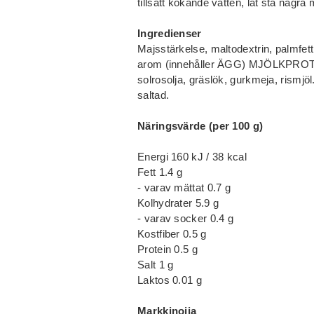
tillsätt kokande vatten, låt stå några
Ingredienser
Majsstärkelse, maltodextrin, palmfett,
arom (innehåller ÄGG) MJÖLKPROTEI
solrosolja, gräslök, gurkmeja, rismjöl
saltad.
Näringsvärde (per 100 g)
Energi 160 kJ / 38 kcal
Fett 1.4 g
- varav mättat 0.7 g
Kolhydrater 5.9 g
- varav socker 0.4 g
Kostfiber 0.5 g
Protein 0.5 g
Salt 1 g
Laktos 0.01 g
Markkinoija