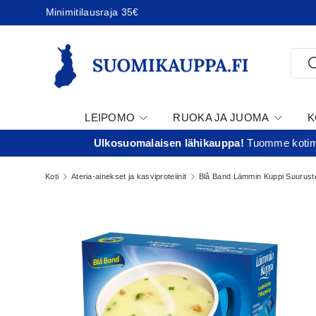
Minimitilausraja 35€
Jatka sisältöön
Etsi
E
LEIPOMO
RUOKA JA JUOMA
K
Ulkosuomalaisen lähikauppa!
Tuomme kotima
T
Koti
Ateria-ainekset ja kasviproteiinit
Blå Band Lämmin Kuppi Suuruste