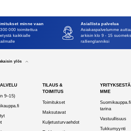
imitukset minne vaan
Asiallista palvelua
 300 000 toimitettua
Asiakaspalvelumme autta
etystä kaikkialle
arkisin klo 9 - 15 suomeks
ailmalle
rallienglanniksi
akaisin ylös
PALVELU
TILAUS &
YRITYKSESTÄ
TOIMITUS
MME
in 9–15)
Toimitukset
Suomikauppa.fi
kauppa.fi
tarina
Maksutavat
tyt
Vastuullisuus
t
Kuljetusturvaehdot
Tukkumyynti