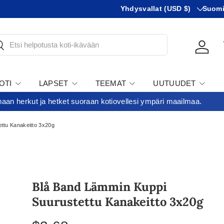
Maa
KIeli
Yhdysvallat (USD $)
Suom
tsi
Kirjau
OTI
LAPSET
TEEMAT
UUTUUDET
an herkut ja hetket suoraan kotiovellesi ympäri maailmaa.
ARJOUKSET
ttu Kanakeitto 3x20g
Blå Band Lämmin Kuppi
Suurustettu Kanakeitto 3x20g