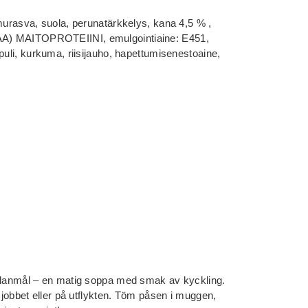
lmurasva, suola, perunatärkkelys, kana 4,5 % ,
A) MAITOPROTEIINI, emulgointiaine: E451,
puli, kurkuma, riisijauho, hapettumisenestoaine,
ellanmål – en matig soppa med smak av kyckling.
, jobbet eller på utflykten. Töm påsen i muggen,