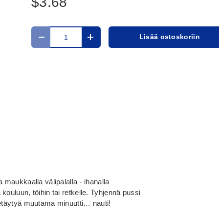
$3.68
Määrä
Lisää ostoskoriin
Translation missing: fi.cart.items.decrease_quantit
Translation missing: fi.cart.items.in
 maukkaalla välipalalla - ihanalla
kouluun, töihin tai retkelle. Tyhjennä pussi
vetäytyä muutama minuutti… nauti!