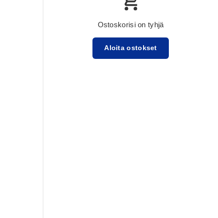
Ostoskorisi on tyhjä
Aloita ostokset
Välisumma:$0.00 USD
Lataa ...