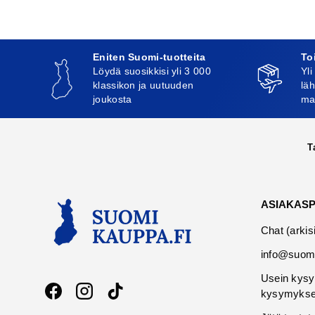
Eniten Suomi-tuotteita
To
Löydä suosikkisi yli 3 000
Yli
klassikon ja uutuuden
läh
joukosta
ma
T
ASIAKAS
Chat (arkis
info@suomi
Usein kysy
kysymykse
Facebook
Instagram
TikTok