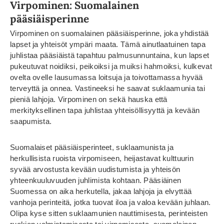
Virpominen: Suomalainen
pääsiäisperinne
Virpominen on suomalainen pääsiäisperinne, joka yhdistää
lapset ja yhteisöt ympäri maata. Tämä ainutlaatuinen tapa
juhlistaa pääsiäistä tapahtuu palmusunnuntaina, kun lapset
pukeutuvat noidiksi, peikoiksi ja muiksi hahmoiksi, kulkevat
ovelta ovelle lausumassa loitsuja ja toivottamassa hyvää
terveyttä ja onnea. Vastineeksi he saavat suklaamunia tai
pieniä lahjoja. Virpominen on sekä hauska että
merkityksellinen tapa juhlistaa yhteisöllisyyttä ja kevään
saapumista.
Suomalaiset pääsiäisperinteet, suklaamunista ja
herkullisista ruoista virpomiseen, heijastavat kulttuurin
syvää arvostusta kevään uudistumista ja yhteisön
yhteenkuuluvuuden juhlimista kohtaan. Pääsiäinen
Suomessa on aika herkutella, jakaa lahjoja ja elvyttää
vanhoja perinteitä, jotka tuovat iloa ja valoa kevään juhlaan.
Olipa kyse sitten suklaamunien nauttimisesta, perinteisten