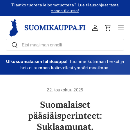
Tilaatko tuoreita leipomotuotteita?
Lue tilausohjeet tästä
Jatka sisältöön
ennen tilausta!
Vali
Kirjaudu
Ostoskori
Etsi
Etsi
Ulkosuomalaisen lähikauppa!
Tuomme kotimaan herkut ja
hetket suoraan kotiovellesi ympäri maailmaa.
22. toukokuu 2025
Suomalaiset
pääsiäisperinteet:
Suklaamunat,