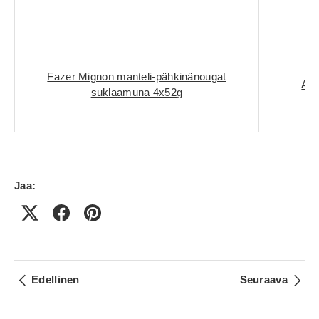
Fazer Mignon manteli-pähkinänougat
Aar
suklaamuna 4x52g
Jaa:
Edellinen
Seuraava