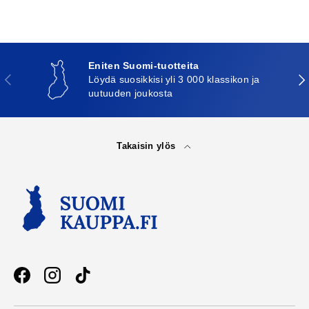
Eniten Suomi-tuotteita
Edellinen
Seu
Löydä suosikkisi yli 3 000 klassikon ja
uutuuden joukosta
Takaisin ylös
Facebook
Instagram
TikTok