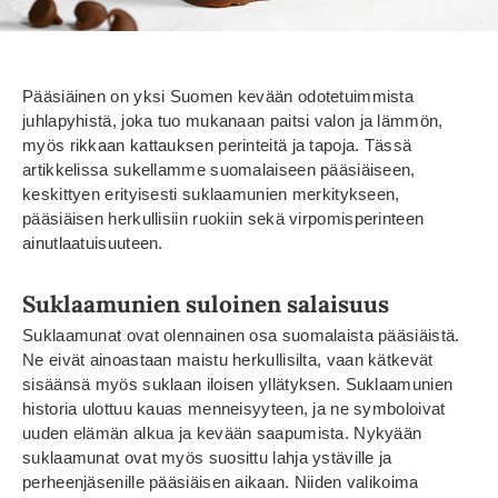
Pääsiäinen on yksi Suomen kevään odotetuimmista
juhlapyhistä, joka tuo mukanaan paitsi valon ja lämmön,
myös rikkaan kattauksen perinteitä ja tapoja. Tässä
artikkelissa sukellamme suomalaiseen pääsiäiseen,
keskittyen erityisesti suklaamunien merkitykseen,
pääsiäisen herkullisiin ruokiin sekä virpomisperinteen
ainutlaatuisuuteen.
Suklaamunien suloinen salaisuus
Suklaamunat ovat olennainen osa suomalaista pääsiäistä.
Ne eivät ainoastaan maistu herkullisilta, vaan kätkevät
sisäänsä myös suklaan iloisen yllätyksen. Suklaamunien
historia ulottuu kauas menneisyyteen, ja ne symboloivat
uuden elämän alkua ja kevään saapumista. Nykyään
suklaamunat ovat myös suosittu lahja ystäville ja
perheenjäsenille pääsiäisen aikaan. Niiden valikoima