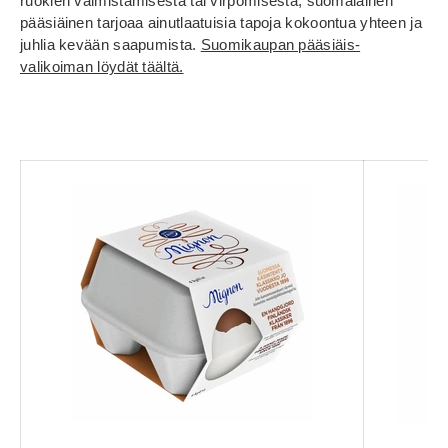
ruokien valmistamisesta tai virpomisesta, suomalainen
pääsiäinen tarjoaa ainutlaatuisia tapoja kokoontua yhteen ja
juhlia kevään saapumista.
Suomikaupan pääsiäis-
valikoiman löydät täältä.