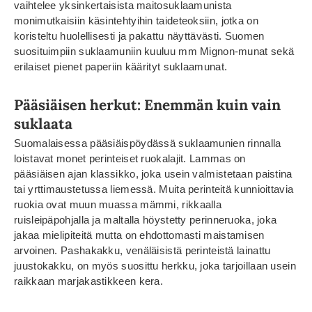
vaihtelee yksinkertaisista maitosuklaamunista
monimutkaisiin käsintehtyihin taideteoksiin, jotka on
koristeltu huolellisesti ja pakattu näyttävästi. Suomen
suosituimpiin suklaamuniin kuuluu mm Mignon-munat sekä
erilaiset pienet paperiin käärityt suklaamunat.
Pääsiäisen herkut: Enemmän kuin vain
suklaata
Suomalaisessa pääsiäispöydässä suklaamunien rinnalla
loistavat monet perinteiset ruokalajit. Lammas on
pääsiäisen ajan klassikko, joka usein valmistetaan paistina
tai yrttimaustetussa liemessä. Muita perinteitä kunnioittavia
ruokia ovat muun muassa mämmi, rikkaalla
ruisleipäpohjalla ja maltalla höystetty perinneruoka, joka
jakaa mielipiteitä mutta on ehdottomasti maistamisen
arvoinen. Pashakakku, venäläisistä perinteistä lainattu
juustokakku, on myös suosittu herkku, joka tarjoillaan usein
raikkaan marjakastikkeen kera.