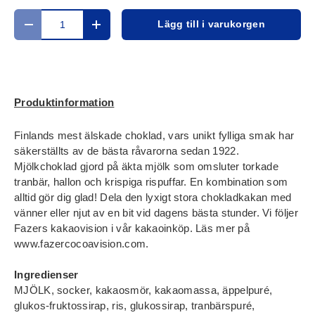
Antal
Lägg till i varukorgen
Translation missing: sv.cart.items.decrease_quantity
Translation missing: sv.cart.items.increase
Produktinformation
Finlands mest älskade choklad, vars unikt fylliga smak har
säkerställts av de bästa råvarorna sedan 1922.
Mjölkchoklad gjord på äkta mjölk som omsluter torkade
tranbär, hallon och krispiga rispuffar. En kombination som
alltid gör dig glad! Dela den lyxigt stora chokladkakan med
vänner eller njut av en bit vid dagens bästa stunder. Vi följer
Fazers kakaovision i vår kakaoinköp. Läs mer på
www.fazercocoavision.com.
Ingredienser
MJÖLK, socker, kakaosmör, kakaomassa, äppelpuré,
glukos-fruktossirap, ris, glukossirap, tranbärspuré,