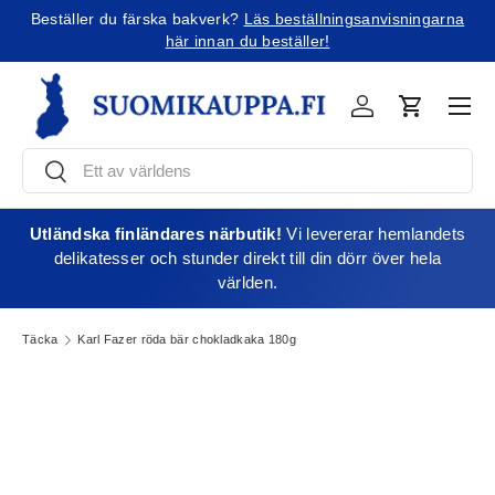
Beställer du färska bakverk?
Läs beställningsanvisningarna
Jatka sisältöön
här innan du beställer!
Men
Kirjaudu
Varukorg
Söka
Söka
Utländska finländares närbutik!
Vi levererar hemlandets
delikatesser och stunder direkt till din dörr över hela
världen.
Täcka
Karl Fazer röda bär chokladkaka 180g