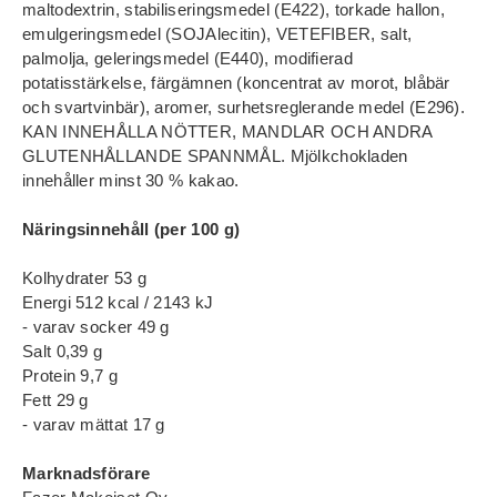
maltodextrin, stabiliseringsmedel (E422), torkade hallon,
emulgeringsmedel (SOJAlecitin), VETEFIBER, salt,
palmolja, geleringsmedel (E440), modifierad
potatisstärkelse, färgämnen (koncentrat av morot, blåbär
och svartvinbär), aromer, surhetsreglerande medel (E296).
KAN INNEHÅLLA NÖTTER, MANDLAR OCH ANDRA
GLUTENHÅLLANDE SPANNMÅL. Mjölkchokladen
innehåller minst 30 % kakao.
Näringsinnehåll (per 100 g)
Kolhydrater 53 g
Energi 512 kcal / 2143 kJ
- varav socker 49 g
Salt 0,39 g
Protein 9,7 g
Fett 29 g
- varav mättat 17 g
Marknadsförare