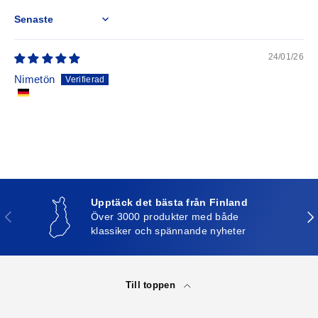
Sort by
24/01/26
Nimetön
Upptäck det bästa från Finland
Tidigare
Näs
Över 3000 produkter med både
klassiker och spännande nyheter
Till toppen