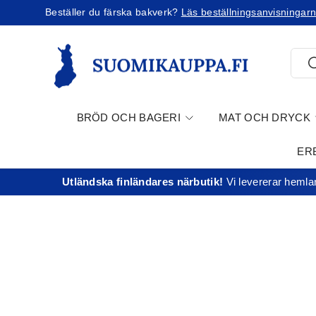
Beställer du färska bakverk?
Läs beställningsanvisningarn
Jatka sisältöön
Söka
S
BRÖD OCH BAGERI
MAT OCH DRYCK
ER
Utländska finländares närbutik!
Vi levererar hemlan