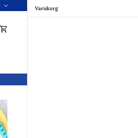
a
m de nya tullreglerna!
Varukorg
du
Varukorg