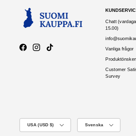
KUNDSERVIC
Chatt (vardaga
15.00)
info@suomikau
Vanliga frågor
Facebook
Instagram
TikTok
Produktönske
Customer Sati
Survey
Vanligtvis
Språk
USA (USD $)
Svenska