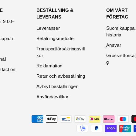
E
BESTÄLLNING &
OM VÅRT
LEVERANS
FÖRETAG
r 9.00–
Leveranser
Suomikauppa.f
historia
ppa.fi
Betalningsmetoder
Ansvar
Transportförsäkringsvill
kor
Grossistförsäl
mål
g
Reklamation
sfaction
Retur och avbeställning
Avbryt beställningen
Användarvillkor
Maksutavat