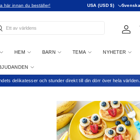
Vanligtvis
Språk
a här innan du beställer!
Beställer du till USA?
USA (USD $)
Svensk
Läs o
öka
Kirjau
HEM
BARN
TEMA
NYHETER
BJUDANDEN
dets delikatesser och stunder direkt till din dörr över hela världen.