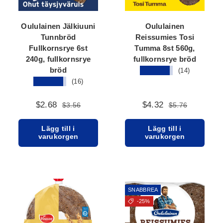
Oululainen Jälkiuuni
Oululainen
Tunnbröd
Reissumies Tosi
Fullkornsrye 6st
Tumma 8st 560g,
240g, fullkornsrye
fullkornsrye bröd
bröd
★★★★★
(14)
★★★★★
(16)
$2.68
$4.32
$3.56
$5.76
Lägg till i
Lägg till i
varukorgen
varukorgen
SNABBREA
-25%