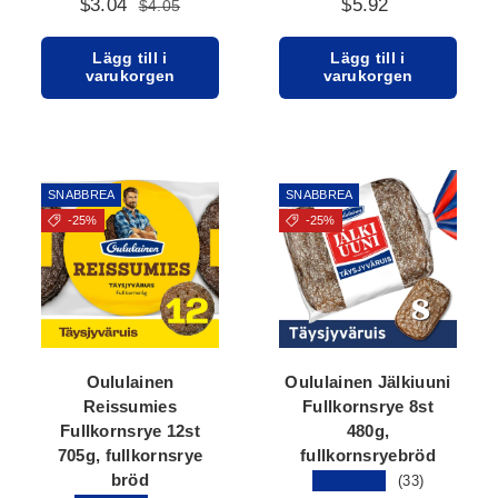
$3.04
$5.92
$4.05
Lägg till i
Lägg till i
varukorgen
varukorgen
SNABBREA
SNABBREA
-25%
-25%
Oululainen
Oululainen Jälkiuuni
Reissumies
Fullkornsrye 8st
Fullkornsrye 12st
480g,
705g, fullkornsrye
fullkornsryebröd
bröd
★★★★★
(33)