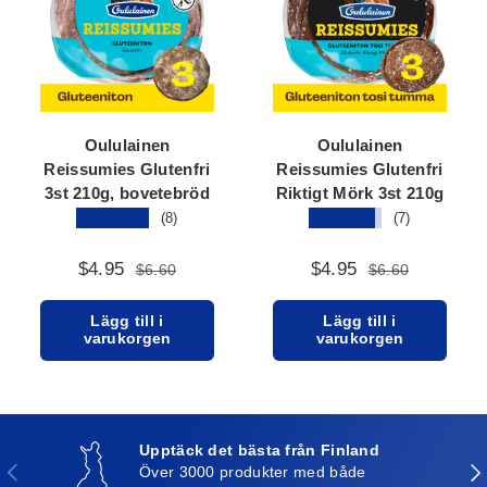
Oululainen
Oululainen
Reissumies Glutenfri
Reissumies Glutenfri
3st 210g, bovetebröd
Riktigt Mörk 3st 210g
★★★★★
★★★★★
(8)
(7)
$4.95
$4.95
$6.60
$6.60
Lägg till i
Lägg till i
varukorgen
varukorgen
Upptäck det bästa från Finland
Tidigare
Näs
Över 3000 produkter med både