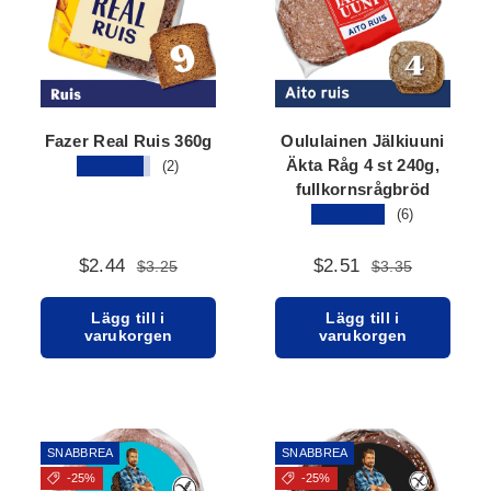
Fazer Real Ruis 360g
Oululainen Jälkiuuni
Äkta Råg 4 st 240g,
★★★★★
(2)
fullkornsrågbröd
★★★★★
(6)
$2.44
$2.51
$3.25
$3.35
Lägg till i
Lägg till i
varukorgen
varukorgen
SNABBREA
SNABBREA
-25%
-25%