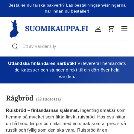
rk?
Läs beställningsanvisningarna
Beställer du till USA?
Läs o
Jatka sisältöön
an du beställer!
Men
Kirjaudu
Varukorg
Söka
Söka
Utländska finländares närbutik!
Vi levererar hemlandets
delikatesser och stunder direkt till din dörr över hela
världen.
Rågbröd
(22 tuotetta)
Ruisbröd – finländarnas själsmat.
Ingenting smakar som
hemma så mycket som äkta finskt ruisbröd. Hos oss hittar
du hålbröd, limpor och bitar med en smak som är precis så
rustik och fyllig som den ska vara. Ruisbröd är en