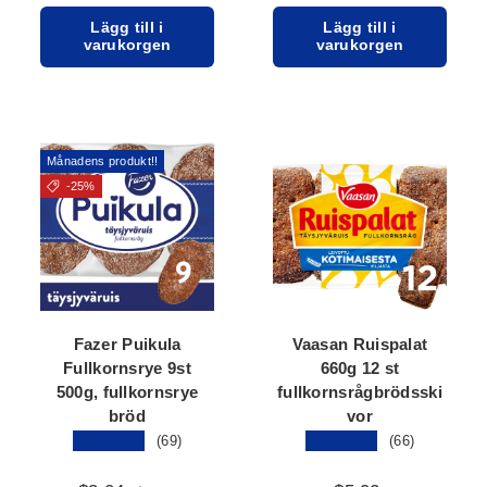
Lägg till i
Lägg till i
varukorgen
varukorgen
Månadens produkt!!
-25%
Fazer Puikula
Vaasan Ruispalat
Fullkornsrye 9st
660g 12 st
500g, fullkornsrye
fullkornsrågbrödsski
bröd
vor
★★★★★
★★★★★
(69)
(66)