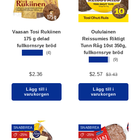
Vaasan Tosi Rukiinen
Oululainen
175 g delad
Reissumies Riktigt
fullkornsrye bröd
Tunn Råg 10st 350g,
fullkornsrye bröd
★★★★★
(4)
★★★★★
(9)
$2.36
$2.57
$3.43
Lägg till i
Lägg till i
varukorgen
varukorgen
SNABBREA
SNABBREA
-25%
-25%