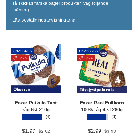
så skickas färska bageriprodukter iväg följande
måndag.
Läs beställningsanvisningarna
SNABBREA
SNABBREA
-25%
-25%
Fazer Puikula Tunt
Fazer Real Fullkorn
råg 6st 210g
100% råg 4 st 280g
★★★★★
★★★★★
(4)
(3)
$1.97
$2.99
$2.62
$3.98