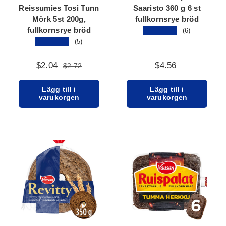
Reissumies Tosi Tunn
Saaristo 360 g 6 st
Mörk 5st 200g,
fullkornsrye bröd
fullkornsrye bröd
★★★★★
(6)
★★★★★
(5)
$2.04
$4.56
$2.72
Lägg till i
Lägg till i
varukorgen
varukorgen