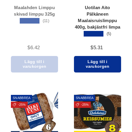
Maalahden Limppu
Uotilan Aito
skivad limppu 325g
Pälkäneen
Maalaisruislimppu
★★★★★
(11)
400g, bakjästfri limpa
★★★★★
(5)
$6.42
$5.31
Lägg till i
Lägg till i
varukorgen
varukorgen
SNABBREA
SNABBREA
-25%
-25%