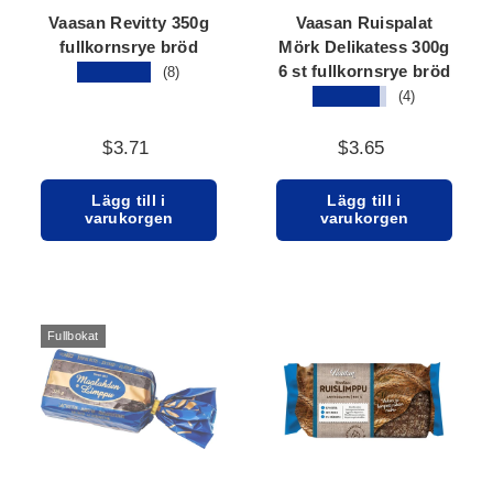
Vaasan Revitty 350g
Vaasan Ruispalat
fullkornsrye bröd
Mörk Delikatess 300g
6 st fullkornsrye bröd
★★★★★
(8)
★★★★★
(4)
$3.71
$3.65
Lägg till i
Lägg till i
varukorgen
varukorgen
Fullbokat