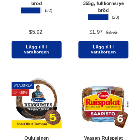
bröd
355g, fullkornsrye
bröd
★★★★★
(32)
★★★★★
(20)
$5.92
$1.97
$2.62
Lägg till i
Lägg till i
varukorgen
varukorgen
SNABBREA
-25%
Oululainen
Vaasan Ruispalat