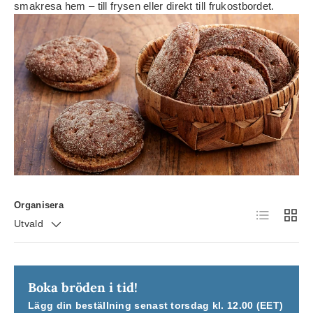
smakresa hem – till frysen eller direkt till frukostbordet.
Organisera
Luettelo
Ruudu
Utvald
Boka bröden i tid!
Lägg din beställning senast torsdag kl. 12.00 (EET)