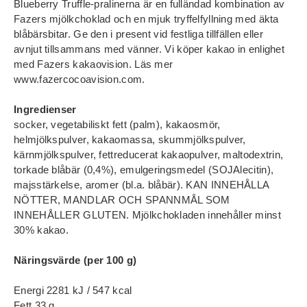
Blueberry Truffle‑pralinerna är en fulländad kombination av
Fazers mjölkchoklad och en mjuk tryffelfyllning med äkta
blåbärsbitar. Ge den i present vid festliga tillfällen eller
avnjut tillsammans med vänner. Vi köper kakao in enlighet
med Fazers kakaovision. Läs mer
www.fazercocoavision.com.
Ingredienser
socker, vegetabiliskt fett (palm), kakaosmör,
helmjölkspulver, kakaomassa, skummjölkspulver,
kärnmjölkspulver, fettreducerat kakaopulver, maltodextrin,
torkade blåbär (0,4%), emulgeringsmedel (SOJAlecitin),
majsstärkelse, aromer (bl.a. blåbär). KAN INNEHÅLLA
NÖTTER, MANDLAR OCH SPANNMÅL SOM
INNEHÅLLER GLUTEN. Mjölkchokladen innehåller minst
30% kakao.
Näringsvärde (per 100 g)
Energi 2281 kJ / 547 kcal
Fett 33 g