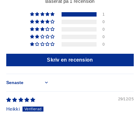
Baserat på 1 recension
1
0
0
0
0
Skriv en recension
Sort by
29/12/25
Heikki