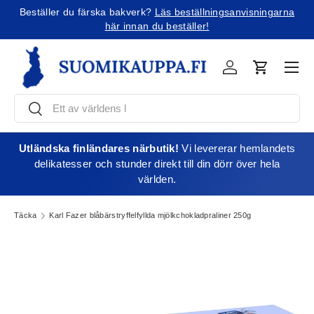
Beställer du färska bakverk?
Läs beställningsanvisningarna
Jatka sisältöön
här innan du beställer!
Men
Kirjaudu
Varukorg
Söka
Söka
Utländska finländares närbutik!
Vi levererar hemlandets
delikatesser och stunder direkt till din dörr över hela
världen.
Täcka
Karl Fazer blåbärstryffelfyllda mjölkchokladpraliner 250g