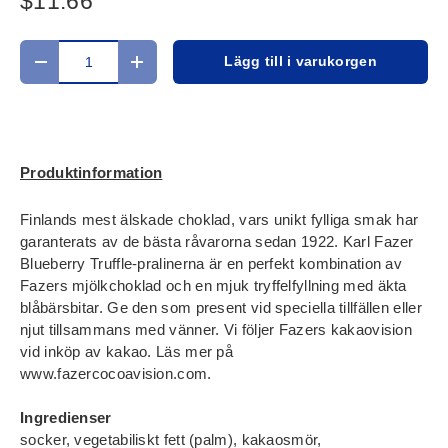
$11.66
Antal
Lägg till i varukorgen
Translation missing: sv.cart.items.decrease_quantity
Translation missing: sv.cart.items.increase
Produktinformation
Finlands mest älskade choklad, vars unikt fylliga smak har
garanterats av de bästa råvarorna sedan 1922. Karl Fazer
Blueberry Truffle‑pralinerna är en perfekt kombination av
Fazers mjölkchoklad och en mjuk tryffelfyllning med äkta
blåbärsbitar. Ge den som present vid speciella tillfällen eller
njut tillsammans med vänner. Vi följer Fazers kakaovision
vid inköp av kakao. Läs mer på
www.fazercocoavision.com.
Ingredienser
socker, vegetabiliskt fett (palm), kakaosmör,