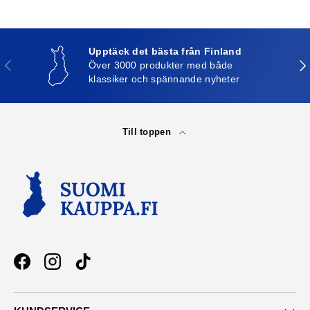
Upptäck det bästa från Finland
Tidigare
Näs
Över 3000 produkter med både
klassiker och spännande nyheter
Till toppen
Facebook
Instagram
TikTok