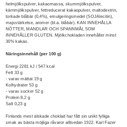
helmjölkspulver, kakaomassa, skummjölkspulver,
kärnmjölkspulver, fettreducerat kakaopulver, maltodextrin,
torkade blåbär (0,4%), emulgeringsmedel (SOJAlecitin),
majsstärkelse, aromer (bl.a. blåbär). KAN INNEHÅLLA
NÖTTER, MANDLAR OCH SPANNMÅL SOM
INNEHÅLLER GLUTEN. Mjölkchokladen innehåller minst
30% kakao.
Näringsinnehåll (per 100 g)
Energi 2281 kJ / 547 kcal
Fett 33 g
- varav mättat 19 g
Kolhydrater 53 g
- varav socker 52 g
Protein 8,2 g
Salt 0,23 g
Finlands mest älskade choklad har fått sin unikt fylliga
smak av bästa möjliga råvaror alltsedan 1922. Karl Fazer