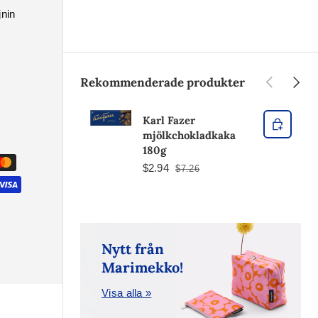
jnin
Tidigare
Nästa
Rekommenderade produkter
Karl Fazer
mjölkchokladkaka
180g
$2.94
$7.26
Nytt från
Marimekko!
Visa alla »