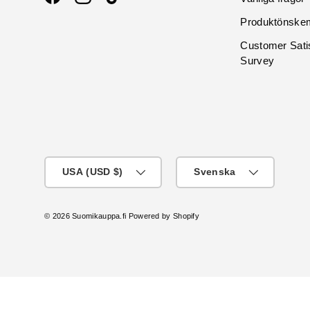
Facebook
Instagram
TikTok
Produktönske
Customer Sati
Survey
Vanligtvis
Språk
USA (USD $)
Svenska
© 2026
Suomikauppa.fi
Powered by Shopify