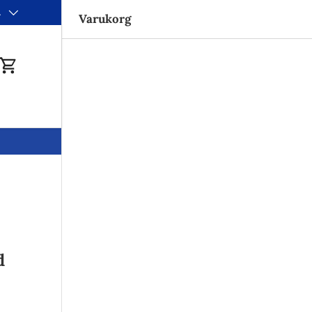
a
Varukorg
du
Varukorg
d