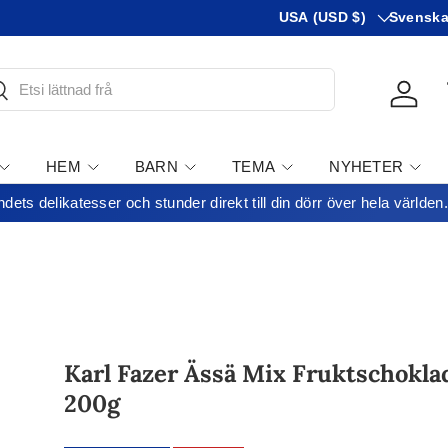
Vanligtvis
Språk
USA (USD $)
Svensk
öka
Kirjau
HEM
BARN
TEMA
NYHETER
dets delikatesser och stunder direkt till din dörr över hela världen.
BJUDANDEN
Karl Fazer Ässä Mix Fruktschokla
200g