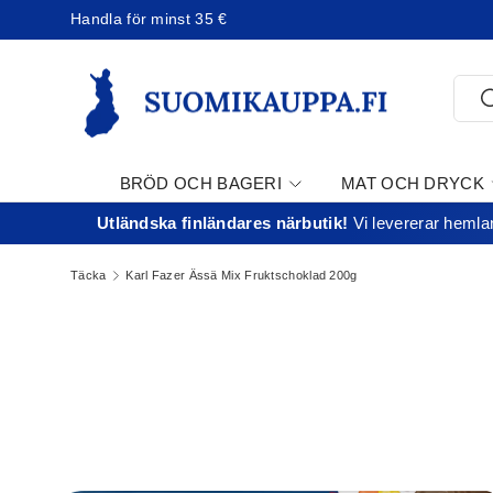
Handla för minst 35 €
Jatka sisältöön
Söka
S
BRÖD OCH BAGERI
MAT OCH DRYCK
Utländska finländares närbutik!
Vi levererar hemlan
ER
Täcka
Karl Fazer Ässä Mix Fruktschoklad 200g