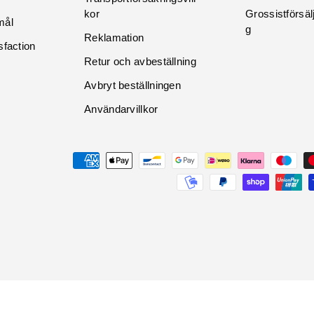
kor
Grossistförsäl
mål
g
Reklamation
sfaction
Retur och avbeställning
Avbryt beställningen
Användarvillkor
Maksutavat