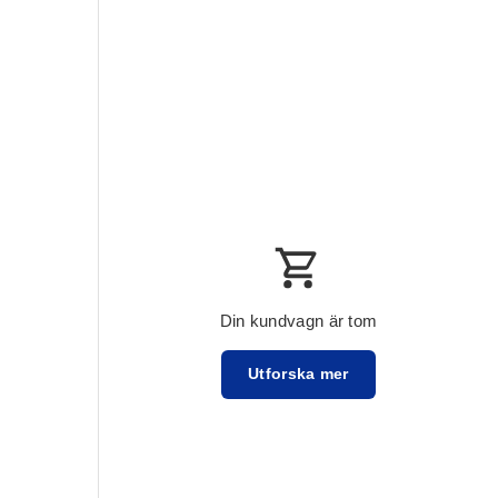
Din kundvagn är tom
Utforska mer
Externt belopp:$0.00 USD
Lataa ...