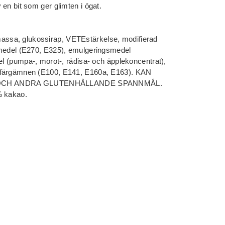
en bit som ger glimten i ögat.
ssa, glukossirap, VETEstärkelse, modifierad
 medel (E270, E325), emulgeringsmedel
el (pumpa-, morot-, rädisa- och äpplekoncentrat),
 färgämnen (E100, E141, E160a, E163). KAN
OCH ANDRA GLUTENHÅLLANDE SPANNMÅL.
% kakao.