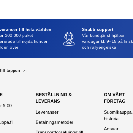
veranser till hela världen
Snabb support
er 300 000 paket
Vår kundtjänst hjälper
ererade till nöjda kunder
vardagar kl. 9–15 på fins
rlden över
och rallyengelska
Till toppen
E
BESTÄLLNING &
OM VÅRT
LEVERANS
FÖRETAG
r 9.00–
Leveranser
Suomikauppa.f
historia
ppa.fi
Betalningsmetoder
Ansvar
Transportförsäkringsvill