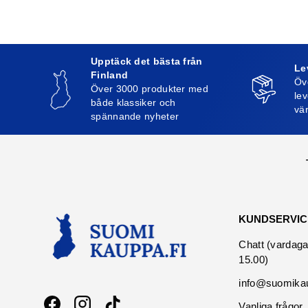
Upptäck det bästa från
Le
Finland
Öv
Över 3000 produkter med
lev
både klassiker och
vä
spännande nyheter
KUNDSERVIC
Chatt (vardaga
15.00)
info@suomikau
Vanliga frågor