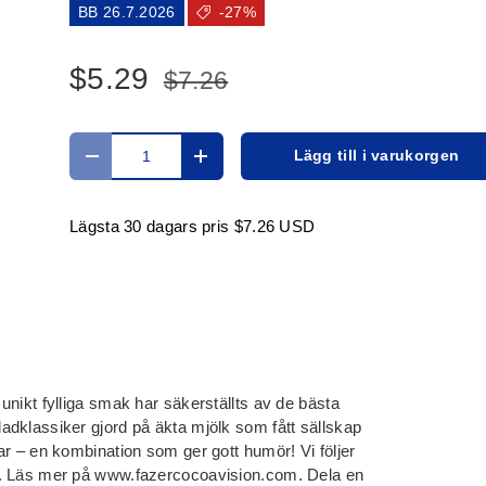
BB 26.7.2026
-27%
$5.29
$7.26
Antal
Lägg till i varukorgen
Translation missing: sv.cart.items.decrease_quanti
Translation missing: sv.cart.items.i
Lägsta 30 dagars pris
$7.26 USD
nikt fylliga smak har säkerställts av de bästa
dklassiker gjord på äkta mjölk som fått sällskap
ar – en kombination som ger gott humör! Vi följer
p. Läs mer på www.fazercocoavision.com. Dela en