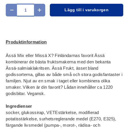
Antal
Lägg till i varukorgen
Translation missing: sv.cart.items.decrease_quantity
Translation missing: sv.cart.items.increase
Produktinformation
Ässä Mix eller Missä X? Finländarnas favorit Ässä
kombinerar de bästa fruktsmakerna med den bekanta
Ässä-salmiaklakritsen. Ässä Frukt, ässet bland
godissorterna, gillas av både små och stora godisfantaster i
familjen. Njut av en smak i taget eller kombinera olika
smaker. Vilken är din favorit? Lådan innehåller ca 1220
godisbitar. Vegansk.
Ingredienser
socker, glukossirap, VETEstärkelse, modifierad
potatisstärkelse, surhetsreglerande medel (E270, E325),
färgande livsmedel (pumpa-, morot-, rädisa- och