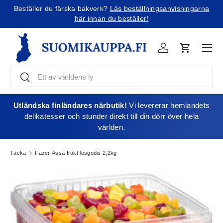
Beställer du färska bakverk?
Läs beställningsanvisningarna
Jatka sisältöön
här innan du beställer!
Men
Kirjaudu
Varukorg
Söka
Söka
Utländska finländares närbutik!
Vi levererar hemlandets
delikatesser och stunder direkt till din dörr över hela
världen.
Täcka
Fazer Ässä frukt lösgodis 2,2kg