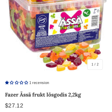
/
1
/
2
1 recension
Fazer Ässä frukt lösgodis 2,2kg
$27.12